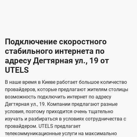
-
-
о
л
л
т
а
а
в
к
к
2
2
а
е
е
р
л
л
к
4
к
4
к
и
н
н
а
ч
ч
ю
ю
т
т
н
о
и
а
и
а
т
ч
ч
и
и
а
с
с
м
е
е
х
е
е
п
в
о
в
о
Подключение скоростного
з
з
о
п
н
н
д
в
в
н
н
а
а
к
стабильного интернета по
и
и
а
л
к
к
о
о
ю
я
я
адресу Дегтярная ул., 19 от
ч
н
а
а
е
г
г
н
UTELS
з
з
и
и
о
о
я
о
о
и
В наше время в Киеве работает большое количество
т
т
м
м
провайдеров, которые предлагают жителям столицы
U
е
е
возможность подключить интернет по адресу
л
л
t
Дегтярная ул., 19. Компании предлагают разные
е
е
e
условия, поэтому приходится очень тщательно
в
в
l
изучать и разбираться в условиях сотрудничества с
и
и
провайдером. UTELS предлагает
s
телекоммуникационные услуги на максимально
д
д