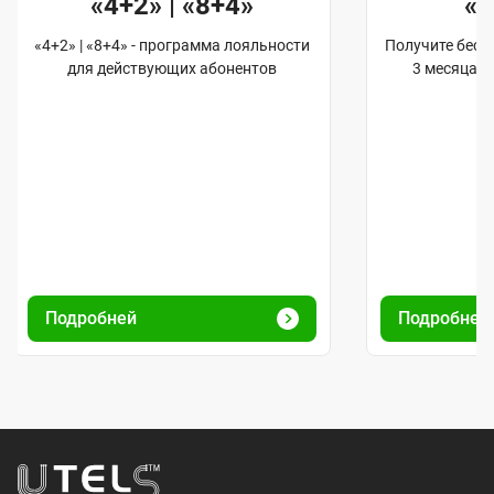
«4+2» | «8+4»
«
«4+2» | «8+4» - программа лояльности
Получите бес
для действующих абонентов
3 месяца 
Подробней
Подробней