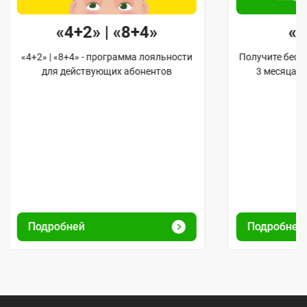
«4+2» | «8+4»
«
«4+2» | «8+4» - программа лояльности
Получите бес
для действующих абонентов
3 месяца 
Подробней
Подробней