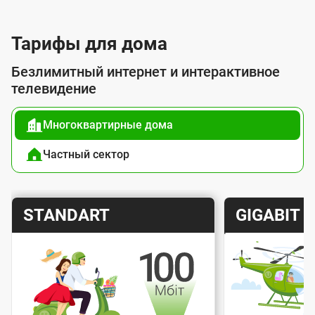
л
у
Тарифы для дома
г
Безлимитный интернет и интерактивное
о
телевидение
й
Многоквартирные дома
п
о
Частный сектор
д
к
Т
Т
STANDART
GIGABIT
л
а
а
ю
р
р
ч
и
и
е
Скорость интернета
Скорос
ф
ф
н