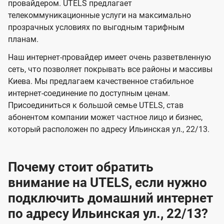
и
и
провайдером. UTELS предлагает
s
телекоммуникационные услуги на максимально
д
д
прозрачных условиях по выгодным тарифным
е
е
планам.
н
н
Наш интернет-провайдер имеет очень разветвленную
и
и
сеть, что позволяет покрывать все районы и массивы
я
я
Киева. Мы предлагаем качественное стабильное
интернет-соединение по доступным ценам.
Присоединиться к большой семье UTELS, став
абонентом компании может частное лицо и бизнес,
который расположен по адресу Ильинская ул., 22/13.
Почему стоит обратить
внимание на UTELS, если нужно
подключить домашний интернет
по адресу Ильинская ул., 22/13?