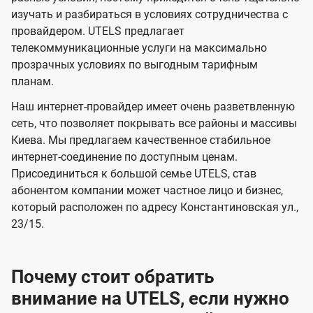
в
в
l
изучать и разбираться в условиях сотрудничества с
и
и
провайдером. UTELS предлагает
s
телекоммуникационные услуги на максимально
д
д
прозрачных условиях по выгодным тарифным
е
е
планам.
н
н
Наш интернет-провайдер имеет очень разветвленную
и
и
сеть, что позволяет покрывать все районы и массивы
я
я
Киева. Мы предлагаем качественное стабильное
интернет-соединение по доступным ценам.
Присоединиться к большой семье UTELS, став
абонентом компании может частное лицо и бизнес,
который расположен по адресу Константиновская ул.,
23/15.
Почему стоит обратить
внимание на UTELS, если нужно