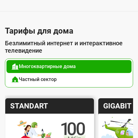
у
с
л
у
Тарифы для дома
г
Безлимитный интернет и интерактивное
о
телевидение
й
Многоквартирные дома
п
о
Частный сектор
д
к
Т
Т
STANDART
GIGABIT
л
а
а
ю
р
р
ч
и
и
е
Скорость интернета
Скорос