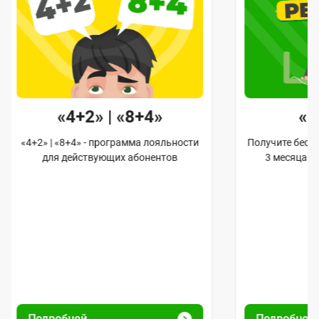
«4+2» | «8+4»
«
«4+2» | «8+4» - программа лояльности
Получите бес
для действующих абонентов
3 месяца 
Подробней
Подробней