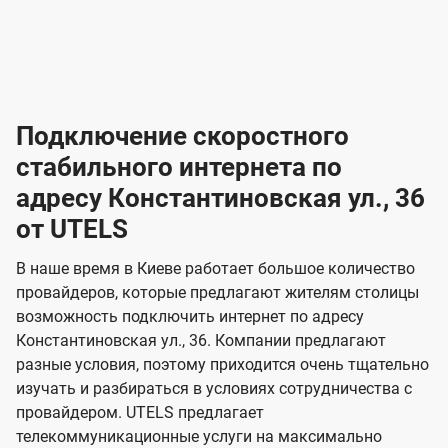
-
-
о
л
л
т
а
а
в
к
к
2
2
а
е
е
р
л
л
к
4
к
4
к
и
н
н
а
ч
ч
ю
ю
т
т
н
о
и
а
и
а
т
ч
ч
и
и
а
с
с
м
е
е
х
е
е
п
в
о
в
о
Подключение скоростного
з
з
о
п
н
н
д
в
в
н
н
а
а
к
стабильного интернета по
и
и
а
л
к
к
о
о
ю
я
я
адресу Константиновская ул., 36
ч
н
а
а
е
г
г
н
от UTELS
з
з
и
и
о
о
я
о
о
и
В наше время в Киеве работает большое количество
т
т
м
м
провайдеров, которые предлагают жителям столицы
U
е
е
возможность подключить интернет по адресу
л
л
t
Константиновская ул., 36. Компании предлагают
е
е
e
разные условия, поэтому приходится очень тщательно
в
в
l
изучать и разбираться в условиях сотрудничества с
и
и
провайдером. UTELS предлагает
s
телекоммуникационные услуги на максимально
д
д