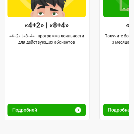
«4+2» | «8+4»
«
«4+2» | «8+4» - программа лояльности
Получите бес
для действующих абонентов
3 месяца 
Подробней
Подробне