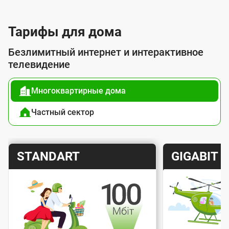
л
у
Тарифы для дома
г
Безлимитный интернет и интерактивное
о
телевидение
й
Многоквартирные дома
п
о
Частный сектор
д
к
Т
Т
STANDART
GIGABIT
л
а
а
ю
р
р
ч
и
и
е
Скорость интернета
Скорос
ф
ф
н