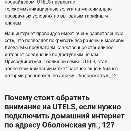
и
и
провайдером. UTELS предлагает
s
телекоммуникационные услуги на максимально
д
д
прозрачных условиях по выгодным тарифным
е
е
планам.
н
н
Наш интернет-провайдер имеет очень разветвленную
и
и
сеть, что позволяет покрывать все районы и массивы
я
я
Киева. Мы предлагаем качественное стабильное
интернет-соединение по доступным ценам.
Присоединиться к большой семье UTELS, став
абонентом компании может частное лицо и бизнес,
который расположен по адресу Оболонская ул., 12.
Почему стоит обратить
внимание на UTELS, если нужно
подключить домашний интернет
по адресу Оболонская ул., 12?