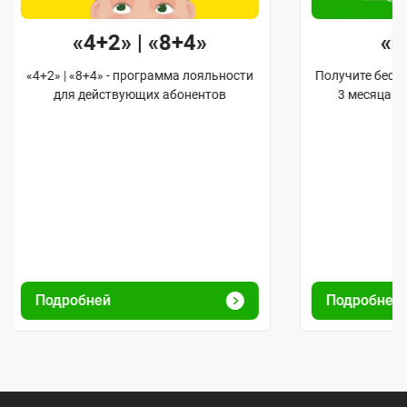
«4+2» | «8+4»
«
«4+2» | «8+4» - программа лояльности
Получите бес
для действующих абонентов
3 месяца 
Подробней
Подробней