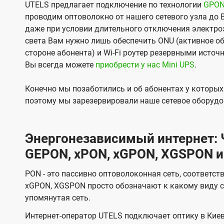
UTELS предлагает подключение по технологии
GPO
проводим оптоволокно от нашего сетевого узла до 
даже при условии длительного отключения электроэ
света Вам нужно лишь обеспечить ONU (активное об
стороне абонента) и Wi-Fi роутер резервными источ
Вы всегда можете
приобрести у нас Mini UPS
.
Конечно мы позаботились и об абонентах у которы
поэтому мы зарезервировали наше сетевое оборудо
Энергонезависимый интернет: Ч
GEPON, xPON, xGPON, XGSPON и
PON - это пассивно оптоволоконная сеть, соответст
xGPON, XGSPON просто обозначают к какому виду с
упомянутая сеть.
Интернет-оператор UTELS подключает оптику в Киев