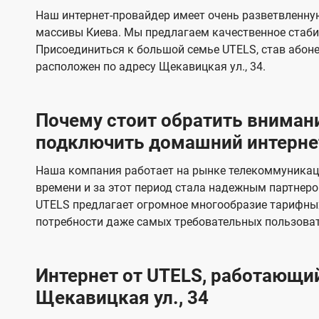
s
е
е
Наш интернет-провайдер имеет очень разветвленную
в
в
массивы Киева. Мы предлагаем качественное стаби
и
и
Присоединиться к большой семье UTELS, став абон
д
д
расположен по адресу Щекавицкая ул., 34.
е
е
н
н
Почему стоит обратить внимани
и
и
подключить домашний интернет
я
я
Наша компания работает на рынке телекоммуникац
времени и за этот период стала надежным партнеро
UTELS предлагает огромное многообразие тарифны
потребности даже самых требовательных пользоват
Интернет от UTELS, работающий
Щекавицкая ул., 34