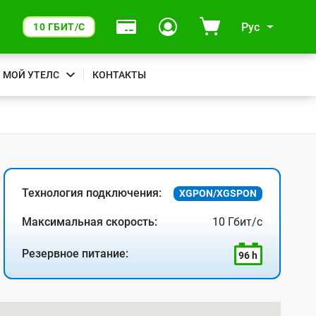
Рус
10 ГБИТ/С
МОЙ УТЕЛС
КОНТАКТЫ
Технология подключения:
XGPON/XGSPON
Максимальная скорость:
10 Гбит/с
Резервное питание:
96 h