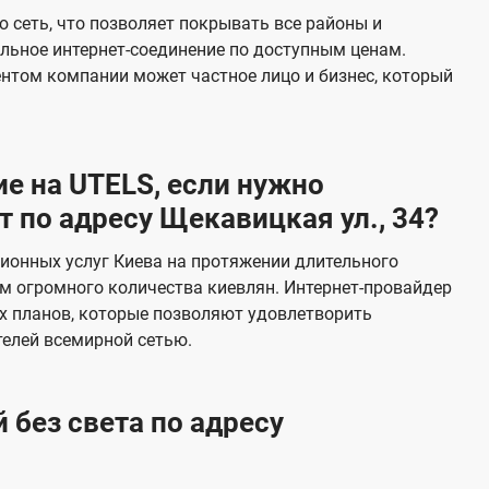
е
 сеть, что позволяет покрывать все районы и
в
льное интернет-соединение по доступным ценам.
и
ентом компании может частное лицо и бизнес, который
д
е
н
е на UTELS, если нужно
и
 по адресу Щекавицкая ул., 34?
я
ионных услуг Киева на протяжении длительного
м огромного количества киевлян. Интернет-провайдер
х планов, которые позволяют удовлетворить
елей всемирной сетью.
 без света по адресу