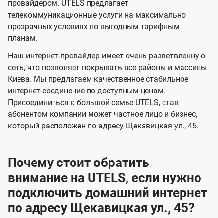
и
и
провайдером. UTELS предлагает
s
телекоммуникационные услуги на максимально
д
д
прозрачных условиях по выгодным тарифным
е
е
планам.
н
н
Наш интернет-провайдер имеет очень разветвленную
и
и
сеть, что позволяет покрывать все районы и массивы
я
я
Киева. Мы предлагаем качественное стабильное
интернет-соединение по доступным ценам.
Присоединиться к большой семье UTELS, став
абонентом компании может частное лицо и бизнес,
который расположен по адресу Щекавицкая ул., 45.
Почему стоит обратить
внимание на UTELS, если нужно
подключить домашний интернет
по адресу Щекавицкая ул., 45?