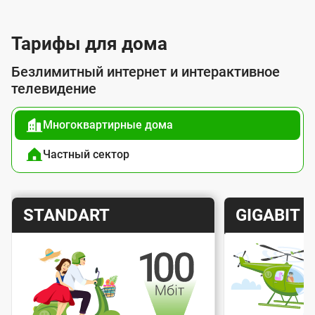
л
у
Тарифы для дома
г
Безлимитный интернет и интерактивное
о
телевидение
й
Многоквартирные дома
п
о
Частный сектор
д
к
Т
Т
STANDART
GIGABIT
л
а
а
ю
р
р
ч
и
и
е
Скорость интернета
Скорос
ф
ф
н