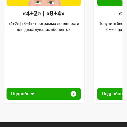
«4+2» | «8+4»
«
«4+2» | «8+4» - программа лояльности
Получите бес
для действующих абонентов
3 месяца и
Подробней
Подробней