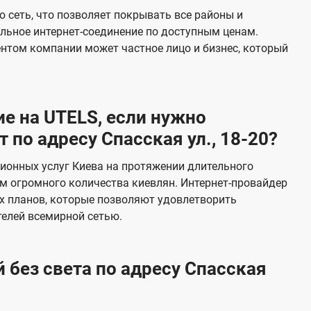
е
 сеть, что позволяет покрывать все районы и
в
льное интернет-соединение по доступным ценам.
и
ентом компании может частное лицо и бизнес, который
д
е
н
е на UTELS, если нужно
и
по адресу Спасская ул., 18-20?
я
ионных услуг Киева на протяжении длительного
м огромного количества киевлян. Интернет-провайдер
х планов, которые позволяют удовлетворить
елей всемирной сетью.
 без света по адресу Спасская