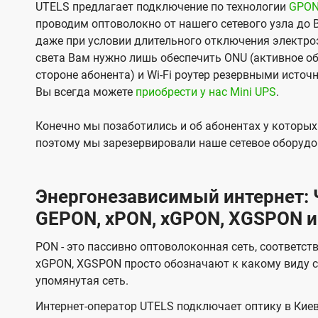
UTELS предлагает подключение по технологии
GPO
проводим оптоволокно от нашего сетевого узла до 
даже при условии длительного отключения электроэ
света Вам нужно лишь обеспечить ONU (активное об
стороне абонента) и Wi-Fi роутер резервными источ
Вы всегда можете
приобрести у нас Mini UPS
.
Конечно мы позаботились и об абонентах у которы
поэтому мы зарезервировали наше сетевое оборудо
Энергонезависимый интернет: Ч
GEPON, xPON, xGPON, XGSPON и
PON - это пассивно оптоволоконная сеть, соответст
xGPON, XGSPON просто обозначают к какому виду с
упомянутая сеть.
Интернет-оператор UTELS подключает оптику в Киев