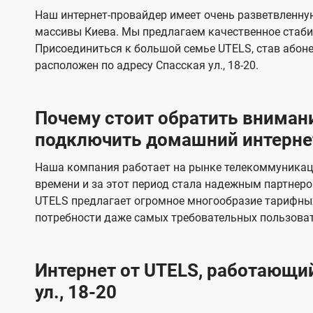
s
е
е
Наш интернет-провайдер имеет очень разветвленную
в
в
массивы Киева. Мы предлагаем качественное стаби
и
и
Присоединиться к большой семье UTELS, став абон
д
д
расположен по адресу Спасская ул., 18-20.
е
е
н
н
Почему стоит обратить внимани
и
и
подключить домашний интернет 
я
я
Наша компания работает на рынке телекоммуникац
времени и за этот период стала надежным партнеро
UTELS предлагает огромное многообразие тарифны
потребности даже самых требовательных пользоват
Интернет от UTELS, работающий
ул., 18-20