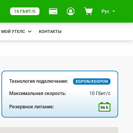
Рус
10 ГБИТ/С
МОЙ УТЕЛС
КОНТАКТЫ
Технология подключения:
XGPON/XGSPON
Максимальная скорость:
10 Гбит/с
Резервное питание:
96 h