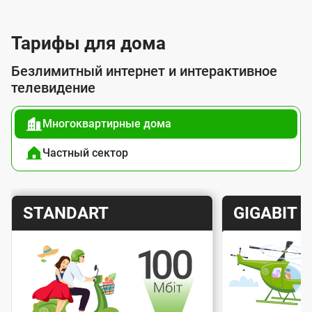
л
у
Тарифы для дома
г
Безлимитный интернет и интерактивное
о
телевидение
й
Многоквартирные дома
п
о
Частный сектор
д
к
Т
Т
STANDART
GIGABIT
л
а
а
ю
р
р
ч
и
и
е
Скорость интернета
Скорос
ф
ф
н