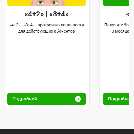
«4+2» | «8+4»
«
«4+2» | «8+4» - программа лояльности
Получите бес
для действующих абонентов
3 месяца 
Подробней
Подробне