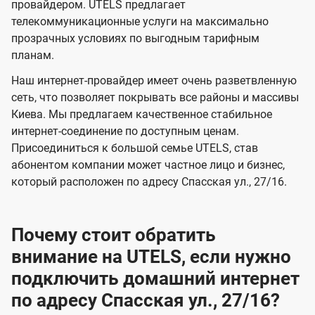
и
и
провайдером. UTELS предлагает
s
телекоммуникационные услуги на максимально
д
д
прозрачных условиях по выгодным тарифным
е
е
планам.
н
н
Наш интернет-провайдер имеет очень разветвленную
и
и
сеть, что позволяет покрывать все районы и массивы
я
я
Киева. Мы предлагаем качественное стабильное
интернет-соединение по доступным ценам.
Присоединиться к большой семье UTELS, став
абонентом компании может частное лицо и бизнес,
который расположен по адресу Спасская ул., 27/16.
Почему стоит обратить
внимание на UTELS, если нужно
подключить домашний интернет
по адресу Спасская ул., 27/16?