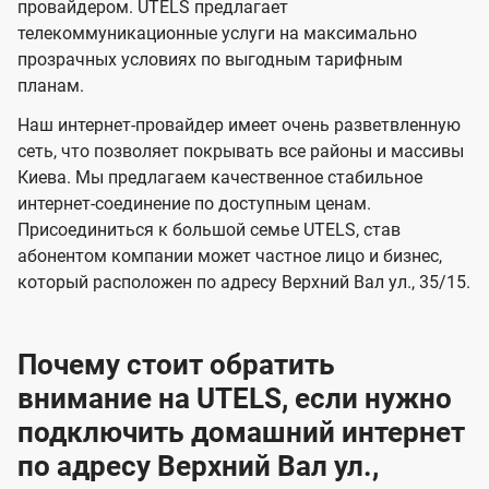
и
и
провайдером. UTELS предлагает
s
телекоммуникационные услуги на максимально
д
д
прозрачных условиях по выгодным тарифным
е
е
планам.
н
н
Наш интернет-провайдер имеет очень разветвленную
и
и
сеть, что позволяет покрывать все районы и массивы
я
я
Киева. Мы предлагаем качественное стабильное
интернет-соединение по доступным ценам.
Присоединиться к большой семье UTELS, став
абонентом компании может частное лицо и бизнес,
который расположен по адресу Верхний Вал ул., 35/15.
Почему стоит обратить
внимание на UTELS, если нужно
подключить домашний интернет
по адресу Верхний Вал ул.,