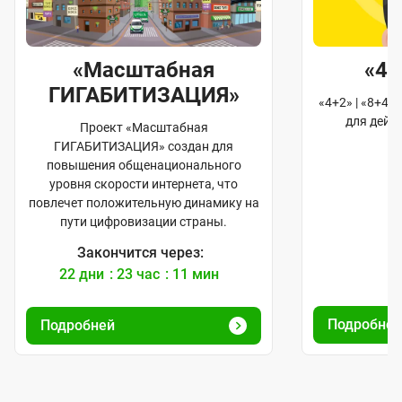
сштабная
«4+2» | «8+4»
ИТИЗАЦИЯ»
«4+2» | «8+4» - программа лояльн
для действующих абонентов
т «Масштабная
АЦИЯ» создан для
общенационального
ости интернета, что
жительную динамику на
овизации страны.
чится через:
23
час
11
мин
Подробней