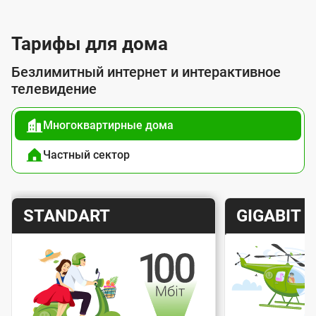
л
у
Тарифы для дома
г
Безлимитный интернет и интерактивное
о
телевидение
й
Многоквартирные дома
п
о
Частный сектор
д
к
Т
Т
STANDART
GIGABIT
л
а
а
ю
р
р
ч
и
и
е
Скорость интернета
Скорос
ф
ф
н