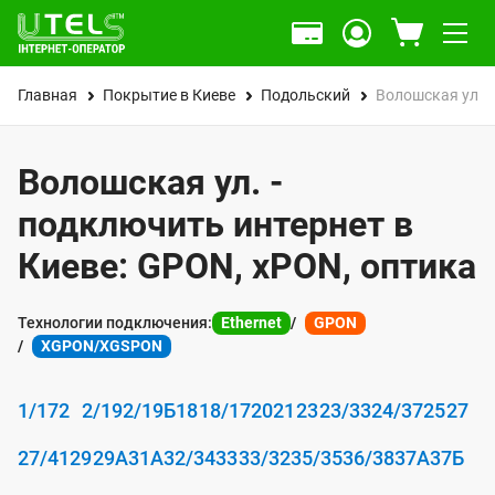
Главная
Покрытие в Киеве
Подольский
Волошская ул.
Волошская ул. -
подключить интернет в
Киеве: GPON, xPON, оптика
Технологии подключения:
Ethernet
GPON
XGPON/XGSPON
1/17
2
2/19
2/19Б
18
18/17
20
21
23
23/33
24/37
25
27
27/41
29
29А
31А
32/34
33
33/32
35/35
36/38
37А
37Б