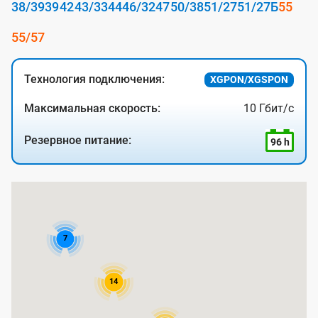
38/39
39
42
43/33
44
46/32
47
50/38
51/27
51/27Б
55
55/57
Технология подключения:
XGPON/XGSPON
Максимальная скорость:
10 Гбит/с
Резервное питание:
96 h
К
а
р
7
т
а
14
п