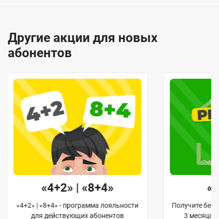
Другие акции для новых
абонентов
«4+2» | «8+4»
«
«4+2» | «8+4» - программа лояльности
Получите бес
для действующих абонентов
3 месяца 