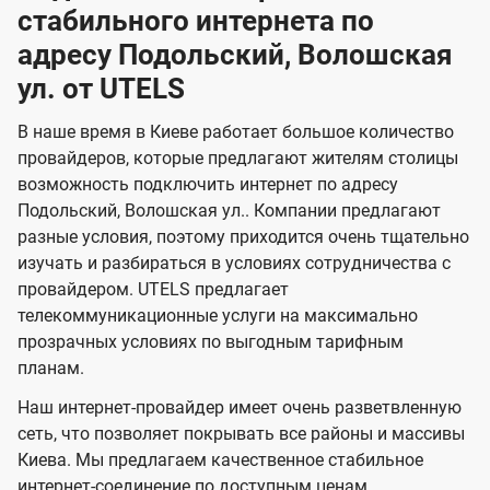
в
в
н
н
а
а
к
стабильного интернета по
и
и
а
л
к
к
о
о
ю
я
я
адресу Подольский, Волошская
ч
н
а
а
е
г
г
н
ул. от UTELS
з
з
и
и
о
о
я
о
о
и
В наше время в Киеве работает большое количество
т
т
м
м
провайдеров, которые предлагают жителям столицы
U
е
е
возможность подключить интернет по адресу
л
л
t
Подольский, Волошская ул.. Компании предлагают
е
е
e
разные условия, поэтому приходится очень тщательно
в
в
l
изучать и разбираться в условиях сотрудничества с
и
и
провайдером. UTELS предлагает
s
телекоммуникационные услуги на максимально
д
д
прозрачных условиях по выгодным тарифным
е
е
планам.
н
н
Наш интернет-провайдер имеет очень разветвленную
и
и
сеть, что позволяет покрывать все районы и массивы
я
я
Киева. Мы предлагаем качественное стабильное
интернет-соединение по доступным ценам.