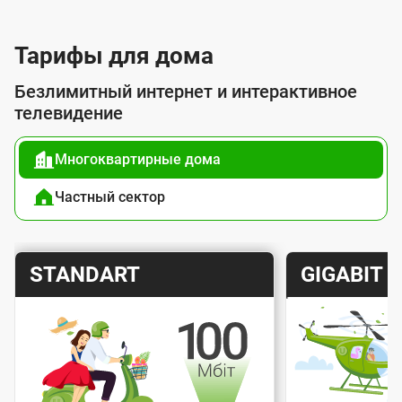
л
у
Тарифы для дома
г
Безлимитный интернет и интерактивное
о
телевидение
й
Многоквартирные дома
п
о
Частный сектор
д
к
Т
Т
STANDART
GIGABIT
л
а
а
ю
р
р
ч
и
и
е
Скорость интернета
Скорос
ф
ф
н