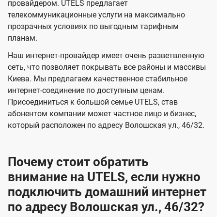
и
и
провайдером. UTELS предлагает
s
телекоммуникационные услуги на максимально
д
д
прозрачных условиях по выгодным тарифным
е
е
планам.
н
н
Наш интернет-провайдер имеет очень разветвленную
и
и
сеть, что позволяет покрывать все районы и массивы
я
я
Киева. Мы предлагаем качественное стабильное
интернет-соединение по доступным ценам.
Присоединиться к большой семье UTELS, став
абонентом компании может частное лицо и бизнес,
который расположен по адресу Волошская ул., 46/32.
Почему стоит обратить
внимание на UTELS, если нужно
подключить домашний интернет
по адресу Волошская ул., 46/32?