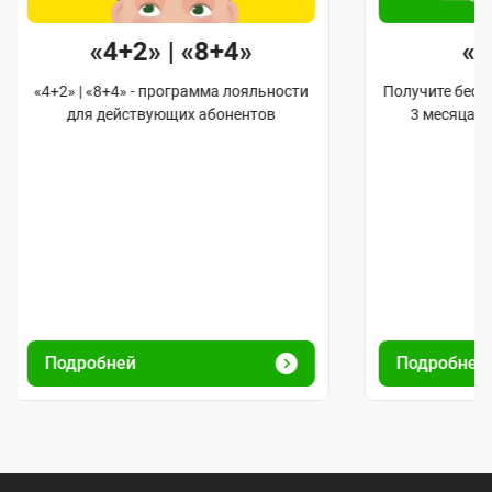
«4+2» | «8+4»
«
«4+2» | «8+4» - программа лояльности
Получите бес
для действующих абонентов
3 месяца 
Подробней
Подробне