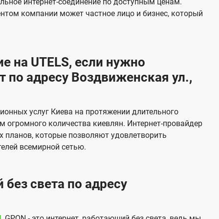
льное интернет-соединение по доступным ценам.
и
ентом компании может частное лицо и бизнес, который
д
е
н
е на UTELS, если нужно
и
 по адресу Воздвиженская ул.,
я
ионных услуг Киева на протяжении длительного
м огромного количества киевлян. Интернет-провайдер
х планов, которые позволяют удовлетворить
елей всемирной сетью.
 без света по адресу
N
. GPON - это интернет, работающий без света, ведь мы