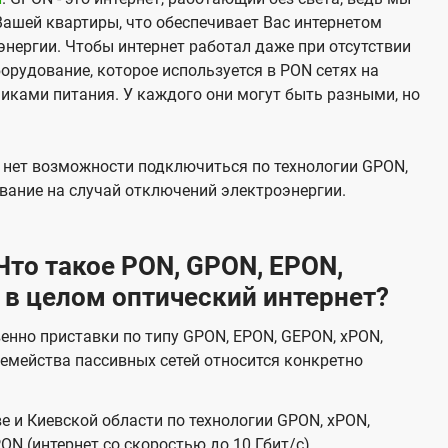
Вашей квартиры, что обеспечивает Вас интернетом
нергии. Чтобы интернет работал даже при отсутствии
орудование, которое используется в PON сетях на
никами питания. У каждого они могут быть разными, но
х нет возможности подключиться по технологии GPON,
вание на случай отключений электроэнергии.
то такое PON, GPON, EPON,
 в целом оптический интернет?
венно приставки по типу GPON, EPON, GEPON, xPON,
емейства пассивных сетей относится конкретно
е и Киевской области по технологии GPON, xPON,
ON (интернет со скоростью до 10 Гбит/с).