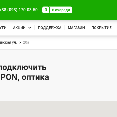
+38 (093) 170-03-50
0
В очереди
УГИ
АКЦИИ
ПОДДЕРЖКА
МАГАЗИН
ПОКРЫТИЕ
нская ул.
20а
 подключить
xPON, оптика