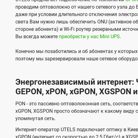
проводим оптоволокно от нашего сетевого узла до 
даже при условии длительного отключения электроэ
света Вам нужно лишь обеспечить ONU (активное об
стороне абонента) и Wi-Fi роутер резервными источ
Вы всегда можете
приобрести у нас Mini UPS
.
Конечно мы позаботились и об абонентах у которы
поэтому мы зарезервировали наше сетевое оборудо
Энергонезависимый интернет: Ч
GEPON, xPON, xGPON, XGSPON и
PON - это пассивно оптоволоконная сеть, соответст
xGPON, XGSPON просто обозначают к какому виду с
упомянутая сеть.
Интернет-оператор UTELS подключает оптику в Киев
xGPON (интернет со скоростью до 2,5 Гбит/с) и XGSP