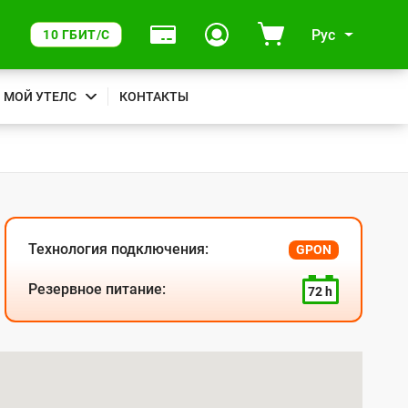
Рус
10 ГБИТ/С
МОЙ УТЕЛС
КОНТАКТЫ
Технология подключения:
GPON
Резервное питание:
72 h