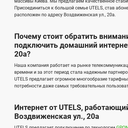
массивы Киева. Мы предлагаем качественное стаби
и
и
Присоединиться к большой семье UTELS, став абон
д
д
расположен по адресу Воздвиженская ул., 20а.
е
е
н
н
Почему стоит обратить внимани
и
и
подключить домашний интернет
я
я
20а?
Наша компания работает на рынке телекоммуникац
времени и за этот период стала надежным партнеро
UTELS предлагает огромное многообразие тарифны
потребности даже самых требовательных пользоват
Интернет от UTELS, работающий
Воздвиженская ул., 20а
UTELS предлагает подключение по технологии
GPO