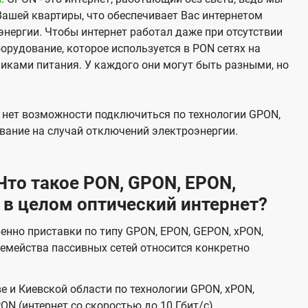
Вашей квартиры, что обеспечивает Вас интернетом
нергии. Чтобы интернет работал даже при отсутствии
орудование, которое используется в PON сетях на
никами питания. У каждого они могут быть разными, но
х нет возможности подключиться по технологии GPON,
вание на случай отключений электроэнергии.
то такое PON, GPON, EPON,
 в целом оптический интернет?
венно приставки по типу GPON, EPON, GEPON, xPON,
емейства пассивных сетей относится конкретно
е и Киевской области по технологии GPON, xPON,
ON (интернет со скоростью до 10 Гбит/с).