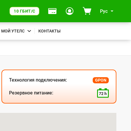
Рус
10 ГБИТ/С
МОЙ УТЕЛС
КОНТАКТЫ
Технология подключения:
GPON
Резервное питание:
72 h