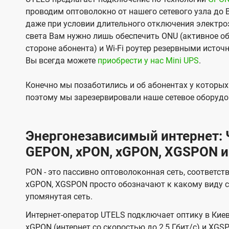
проводим оптоволокно от нашего сетевого узла до 
даже при условии длительного отключения электроэ
света Вам нужно лишь обеспечить ONU (активное об
стороне абонента) и Wi-Fi роутер резервными источ
Вы всегда можете
приобрести у нас Mini UPS
.
Конечно мы позаботились и об абонентах у которы
поэтому мы зарезервировали наше сетевое оборудо
Энергонезависимый интернет: Ч
GEPON, xPON, xGPON, XGSPON и
PON - это пассивно оптоволоконная сеть, соответст
xGPON, XGSPON просто обозначают к какому виду с
упомянутая сеть.
Интернет-оператор UTELS подключает оптику в Киев
xGPON (интернет со скоростью до 2,5 Гбит/с) и XGSP