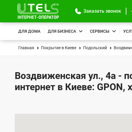
Заказать звонок
ДЛЯ ДОМА
ДЛЯ БИЗНЕСА
СЕРВИСЫ
УСЛ
Главная
Покрытие в Киеве
Подольский
Воздвиже
Воздвиженская ул., 4а - 
интернет в Киеве: GPON, 
К
а