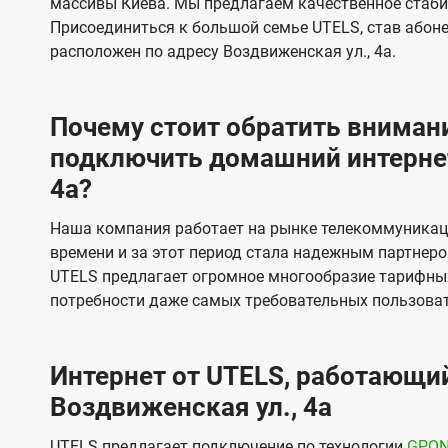
массивы Киева. Мы предлагаем качественное стаби
и
и
Присоединиться к большой семье UTELS, став абон
д
д
расположен по адресу Воздвиженская ул., 4а.
е
е
н
н
Почему стоит обратить внимани
и
и
подключить домашний интернет
я
я
4а?
Наша компания работает на рынке телекоммуникац
времени и за этот период стала надежным партнеро
UTELS предлагает огромное многообразие тарифны
потребности даже самых требовательных пользоват
Интернет от UTELS, работающий
Воздвиженская ул., 4а
UTELS предлагает подключение по технологии
GPO