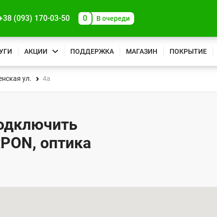
+38 (093) 170-03-50
0
В очереди
УГИ
АКЦИИ
ПОДДЕРЖКА
МАГАЗИН
ПОКРЫТИЕ
нская ул.
4а
подключить
xPON, оптика