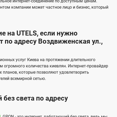
льное интернет-соединение по доступным ценам.
и
ентом компании может частное лицо и бизнес, который
д
е
н
е на UTELS, если нужно
и
 по адресу Воздвиженская ул.,
я
ионных услуг Киева на протяжении длительного
м огромного количества киевлян. Интернет-провайдер
х планов, которые позволяют удовлетворить
елей всемирной сетью.
 без света по адресу
N
. GPON - это интернет, работающий без света, ведь мы