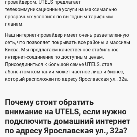
и
и
провайдером. UTELS предлагает
s
телекоммуникационные услуги на максимально
д
д
прозрачных условиях по выгодным тарифным
е
е
планам.
н
н
Наш интернет-провайдер имеет очень разветвленную
и
и
сеть, что позволяет покрывать все районы и массивы
я
я
Киева. Мы предлагаем качественное стабильное
интернет-соединение по доступным ценам.
Присоединиться к большой семье UTELS, став
абонентом компании может частное лицо и бизнес,
который расположен по адресу Ярославская ул., 32а.
Почему стоит обратить
внимание на UTELS, если нужно
подключить домашний интернет
по адресу Ярославская ул., 32а?