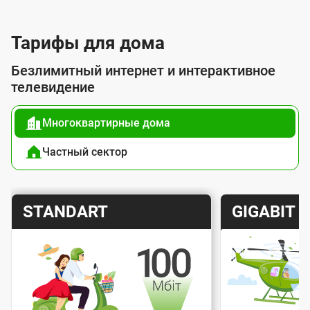
л
у
Тарифы для дома
г
Безлимитный интернет и интерактивное
о
телевидение
й
Многоквартирные дома
п
о
Частный сектор
д
к
Т
Т
STANDART
GIGABIT
л
а
а
ю
р
р
ч
и
и
е
Скорость интернета
Скорос
ф
ф
н