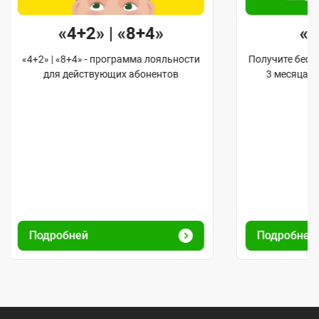
«4+2» | «8+4»
«
«4+2» | «8+4» - программа лояльности
Получите бес
для действующих абонентов
3 месяца 
Подробней
Подробней