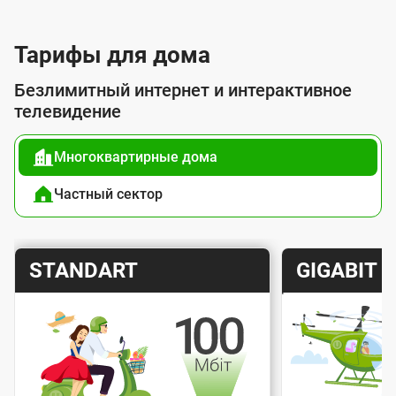
л
у
Тарифы для дома
г
Безлимитный интернет и интерактивное
о
телевидение
й
Многоквартирные дома
п
о
Частный сектор
д
к
Т
Т
STANDART
GIGABIT
л
а
а
ю
р
р
ч
и
и
е
Скорость интернета
Скорос
ф
ф
н