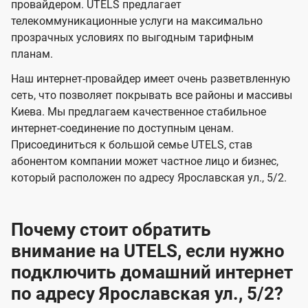
и
и
провайдером. UTELS предлагает
s
телекоммуникационные услуги на максимально
д
д
прозрачных условиях по выгодным тарифным
е
е
планам.
н
н
Наш интернет-провайдер имеет очень разветвленную
и
и
сеть, что позволяет покрывать все районы и массивы
я
я
Киева. Мы предлагаем качественное стабильное
интернет-соединение по доступным ценам.
Присоединиться к большой семье UTELS, став
абонентом компании может частное лицо и бизнес,
который расположен по адресу Ярославская ул., 5/2.
Почему стоит обратить
внимание на UTELS, если нужно
подключить домашний интернет
по адресу Ярославская ул., 5/2?