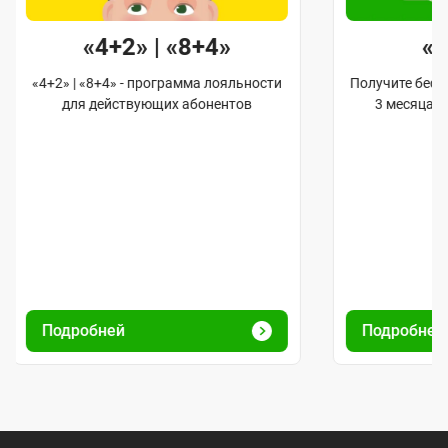
«4+2» | «8+4»
«
«4+2» | «8+4» - программа лояльности
Получите бес
для действующих абонентов
3 месяца 
Подробней
Подробне