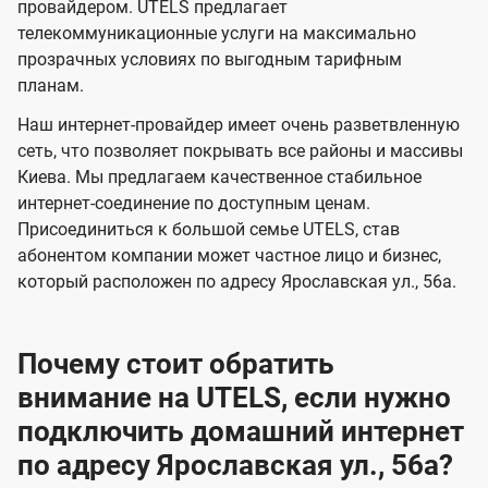
и
и
провайдером. UTELS предлагает
s
телекоммуникационные услуги на максимально
д
д
прозрачных условиях по выгодным тарифным
е
е
планам.
н
н
Наш интернет-провайдер имеет очень разветвленную
и
и
сеть, что позволяет покрывать все районы и массивы
я
я
Киева. Мы предлагаем качественное стабильное
интернет-соединение по доступным ценам.
Присоединиться к большой семье UTELS, став
абонентом компании может частное лицо и бизнес,
который расположен по адресу Ярославская ул., 56а.
Почему стоит обратить
внимание на UTELS, если нужно
подключить домашний интернет
по адресу Ярославская ул., 56а?