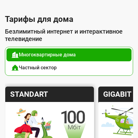
л
у
Тарифы для дома
г
Безлимитный интернет и интерактивное
о
телевидение
й
Многоквартирные дома
п
о
Частный сектор
д
к
Т
Т
STANDART
GIGABIT
л
а
а
ю
р
р
ч
и
и
е
Скорость интернета
Скорос
ф
ф
н