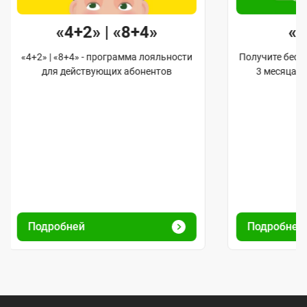
«4+2» | «8+4»
«
«4+2» | «8+4» - программа лояльности
Получите бес
для действующих абонентов
3 месяца 
Подробней
Подробне