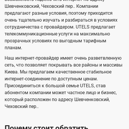
л
л
t
Шевченковский, Чеховский пер.. Компании
е
е
e
предлагают разные условия, поэтому приходится
в
в
l
очень тщательно изучать и разбираться в условиях
и
и
сотрудничества с провайдером. UTELS предлагает
s
телекоммуникационные услуги на максимально
д
д
прозрачных условиях по выгодным тарифным
е
е
планам.
н
н
Наш интернет-провайдер имеет очень разветвленную
и
и
сеть, что позволяет покрывать все районы и массивы
я
я
Киева. Мы предлагаем качественное стабильное
интернет-соединение по доступным ценам.
Присоединиться к большой семье UTELS, став
абонентом компании может частное лицо и бизнес,
который расположен по адресу Шевченковский,
Чеховский пер..
Почему стоит обратить