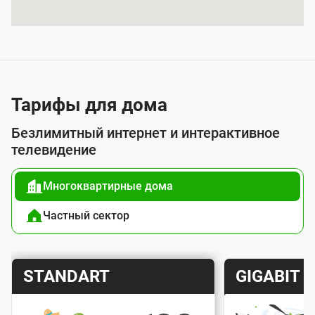
я
у
с
л
у
Тарифы для дома
г
Безлимитный интернет и интерактивное
о
телевидение
й
Многоквартирные дома
п
о
Частный сектор
д
к
Т
Т
STANDART
GIGABIT
л
а
а
ю