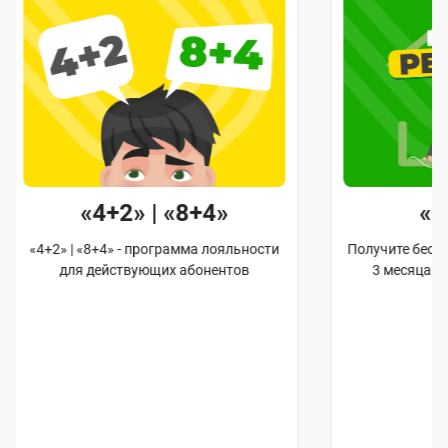
«4+2» | «8+4»
«
«4+2» | «8+4» - программа лояльности
Получите бес
для действующих абонентов
3 месяца 