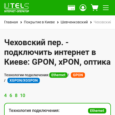
Главная
Покрытие в Киеве
Шевченковский
Чеховский п
Чеховский пер. -
подключить интернет в
Киеве: GPON, xPON, оптика
Технологии подключения:
Ethernet
GPON
XGPON/XGSPON
4
6
8
10
Технология подключения:
Ethernet