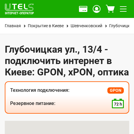
Главная
Покрытие в Киеве
Шевченковский
Глубочицкая
Глубочицкая ул., 13/4 -
подключить интернет в
Киеве: GPON, xPON, оптика
Технология подключения:
GPON
Резервное питание:
72 h
К