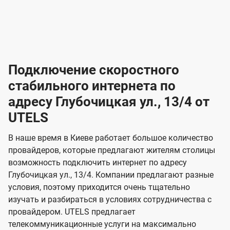
-
-
о
л
л
т
а
а
в
к
к
2
2
а
е
е
р
л
л
к
4
к
4
к
и
н
н
а
ч
ч
ю
ю
т
т
н
о
и
а
и
а
т
ч
ч
и
и
а
с
с
м
е
е
х
е
е
п
в
о
в
о
Подключение скоростного
з
з
о
п
н
н
д
в
в
н
н
а
а
к
стабильного интернета по
и
и
а
л
к
к
о
о
ю
я
я
адресу Глубочицкая ул., 13/4 от
ч
н
а
а
е
г
г
н
UTELS
з
з
и
и
о
о
я
о
о
и
В наше время в Киеве работает большое количество
т
т
м
м
провайдеров, которые предлагают жителям столицы
U
е
е
возможность подключить интернет по адресу
л
л
t
Глубочицкая ул., 13/4. Компании предлагают разные
е
е
e
условия, поэтому приходится очень тщательно
в
в
l
изучать и разбираться в условиях сотрудничества с
и
и
провайдером. UTELS предлагает
s
телекоммуникационные услуги на максимально
д
д