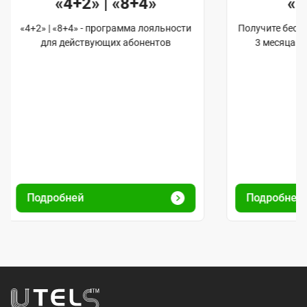
«4+2» | «8+4»
«
«4+2» | «8+4» - программа лояльности
Получите бес
для действующих абонентов
3 месяца 
Подробней
Подробне