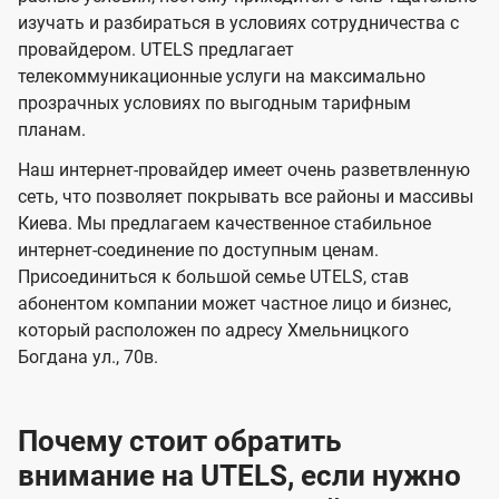
в
в
l
изучать и разбираться в условиях сотрудничества с
и
и
провайдером. UTELS предлагает
s
телекоммуникационные услуги на максимально
д
д
прозрачных условиях по выгодным тарифным
е
е
планам.
н
н
Наш интернет-провайдер имеет очень разветвленную
и
и
сеть, что позволяет покрывать все районы и массивы
я
я
Киева. Мы предлагаем качественное стабильное
интернет-соединение по доступным ценам.
Присоединиться к большой семье UTELS, став
абонентом компании может частное лицо и бизнес,
который расположен по адресу Хмельницкого
Богдана ул., 70в.
Почему стоит обратить
внимание на UTELS, если нужно