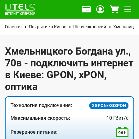
Главная
Покрытие в Киеве
Шевченковский
Хмельницког
Хмельницкого Богдана ул.,
70в - подключить интернет
в Киеве: GPON, xPON,
оптика
Технология подключения:
XGPON/XGSPON
Максимальная скорость:
10 Гбит/с
Резервное питание:
96 h