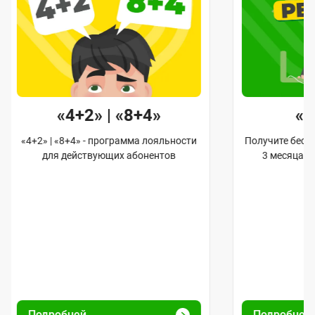
«4+2» | «8+4»
«
«4+2» | «8+4» - программа лояльности
Получите бес
для действующих абонентов
3 месяца 
Подробней
Подробней