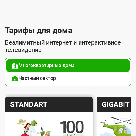
у
с
л
у
Тарифы для дома
г
Безлимитный интернет и интерактивное
о
телевидение
й
Многоквартирные дома
п
о
Частный сектор
д
к
Т
Т
STANDART
GIGABIT
л
а
а
ю
р
р
ч
и
и
е
Скорость интернета
Скорос