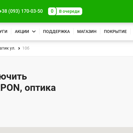
+38 (093) 170-03-50
0
В очереди
УГИ
АКЦИИ
ПОДДЕРЖКА
МАГАЗИН
ПОКРЫТИЕ
атик ул.
10б
лючить
xPON, оптика