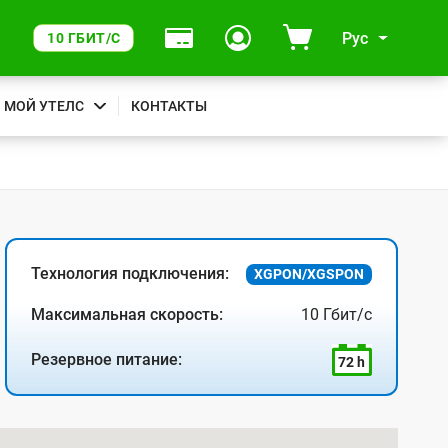
Рус
10 ГБИТ/С
МОЙ УТЕЛС
КОНТАКТЫ
Технология подключения:
XGPON/XGSPON
Максимальная скорость:
10 Гбит/с
Резервное питание:
72 h