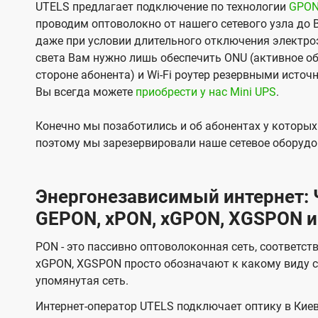
UTELS предлагает подключение по технологии
GPO
проводим оптоволокно от нашего сетевого узла до 
даже при условии длительного отключения электроэ
света Вам нужно лишь обеспечить ONU (активное об
стороне абонента) и Wi-Fi роутер резервными источ
Вы всегда можете
приобрести у нас Mini UPS
.
Конечно мы позаботились и об абонентах у которы
поэтому мы зарезервировали наше сетевое оборудо
Энергонезависимый интернет: Ч
GEPON, xPON, xGPON, XGSPON и
PON - это пассивно оптоволоконная сеть, соответст
xGPON, XGSPON просто обозначают к какому виду с
упомянутая сеть.
Интернет-оператор UTELS подключает оптику в Киев