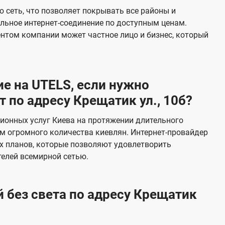
е
 сеть, что позволяет покрывать все районы и
в
льное интернет-соединение по доступным ценам.
и
ентом компании может частное лицо и бизнес, который
д
е
н
е на UTELS, если нужно
и
по адресу Крещатик ул., 10б?
я
ионных услуг Киева на протяжении длительного
м огромного количества киевлян. Интернет-провайдер
х планов, которые позволяют удовлетворить
елей всемирной сетью.
 без света по адресу Крещатик