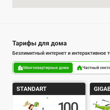
л
у
г
о
й
п
Тарифы для дома
о
Безлимитный интернет и интерактивное 
д
к
Многоквартирные дома
Частный сект
л
ю
ч
Т
Т
STANDART
GIGAB
е
а
а
н
р
р
и
и
и