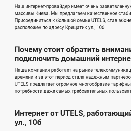
s
е
е
Наш интернет-провайдер имеет очень разветвленную
в
в
массивы Киева. Мы предлагаем качественное стаби
и
и
Присоединиться к большой семье UTELS, став абон
д
д
расположен по адресу Крещатик ул., 10б.
е
е
н
н
Почему стоит обратить внимани
и
и
подключить домашний интернет 
я
я
Наша компания работает на рынке телекоммуникац
времени и за этот период стала надежным партнеро
UTELS предлагает огромное многообразие тарифны
потребности даже самых требовательных пользоват
Интернет от UTELS, работающий
ул., 10б