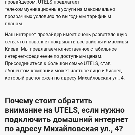
и
и
провайдером. UTELS предлагает
s
телекоммуникационные услуги на максимально
д
д
прозрачных условиях по выгодным тарифным
е
е
планам.
н
н
Наш интернет-провайдер имеет очень разветвленную
и
и
сеть, что позволяет покрывать все районы и массивы
я
я
Киева. Мы предлагаем качественное стабильное
интернет-соединение по доступным ценам.
Присоединиться к большой семье UTELS, став
абонентом компании может частное лицо и бизнес,
который расположен по адресу Михайловская ул., 4.
Почему стоит обратить
внимание на UTELS, если нужно
подключить домашний интернет
по адресу Михайловская ул., 4?