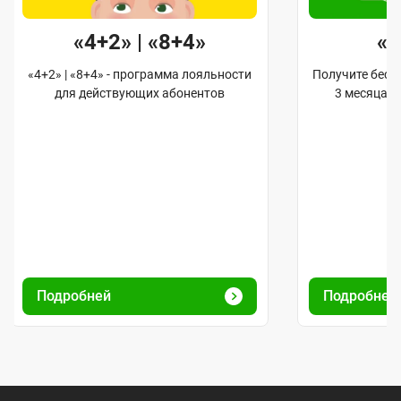
«4+2» | «8+4»
«
«4+2» | «8+4» - программа лояльности
Получите бес
для действующих абонентов
3 месяца 
Подробней
Подробней