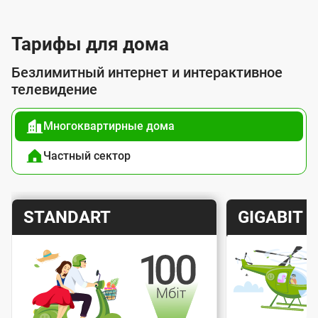
л
у
Тарифы для дома
г
Безлимитный интернет и интерактивное
о
телевидение
й
Многоквартирные дома
п
о
Частный сектор
д
к
Т
Т
STANDART
GIGABIT
л
а
а
ю
р
р
ч
и
и
е
Скорость интернета
Скорос
ф
ф
н