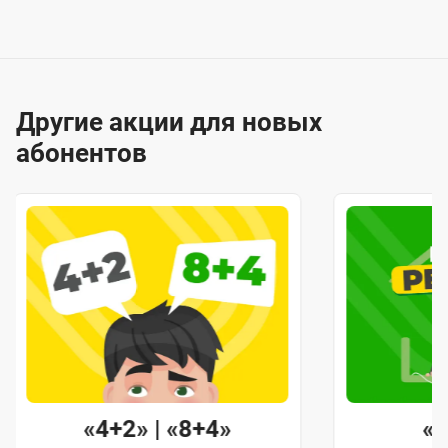
Другие акции для новых
абонентов
«4+2» | «8+4»
«