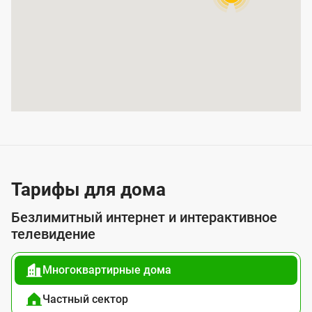
р
ы
т
и
я
у
с
л
у
Тарифы для дома
г
Безлимитный интернет и интерактивное
о
телевидение
й
Многоквартирные дома
п
о
Частный сектор