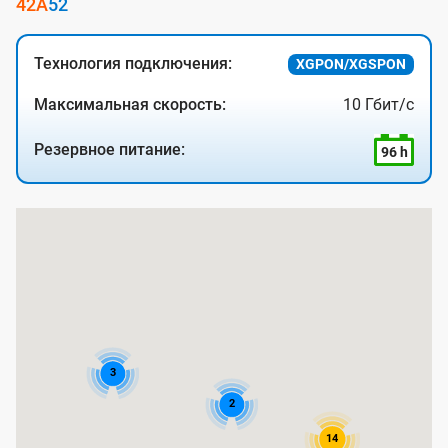
42А
52
Технология подключения:
XGPON/XGSPON
Максимальная скорость:
10 Гбит/с
Резервное питание:
96 h
К
а
р
т
а
п
3
о
2
к
14