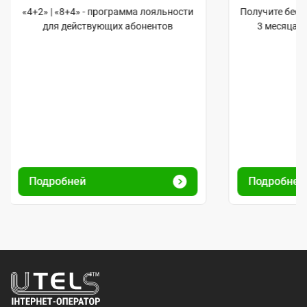
«4+2» | «8+4» - программа лояльности
Получите бес
для действующих абонентов
3 месяца 
Подробней
Подробне