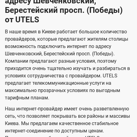
адресу Шевченковский,
н
а
а
е
г
г
н
Берестейский просп. (Победы)
з
з
и
и
о
о
я
от UTELS
о
о
и
т
т
м
м
U
е
е
В наше время в Киеве работает большое количество
провайдеров, которые предлагают жителям столицы
л
л
t
возможность подключить интернет по адресу
е
е
e
Шевченковский, Берестейский просп. (Победы).
в
в
l
Компании предлагают разные условия, поэтому
и
и
s
приходится очень тщательно изучать и разбираться в
д
д
условиях сотрудничества с провайдером. UTELS
е
е
предлагает телекоммуникационные услуги на
максимально прозрачных условиях по выгодным
н
н
тарифным планам.
и
и
я
я
Наш интернет-провайдер имеет очень разветвленную
сеть, что позволяет покрывать все районы и массивы
Киева. Мы предлагаем качественное стабильное
интернет-соединение по доступным ценам.