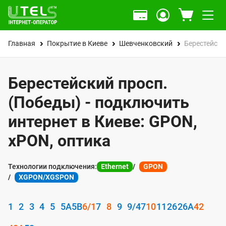
Главная
Покрытие в Киеве
Шевченковский
Берестейски
Берестейский просп.
(Победы) - подключить
интернет в Киеве: GPON,
xPON, оптика
Технологии подключения:
Ethernet
GPON
XGPON/XGSPON
1
2
3
4
5
5А
5В
6/1
7
8
9
9/47
10
11
26
26А
42