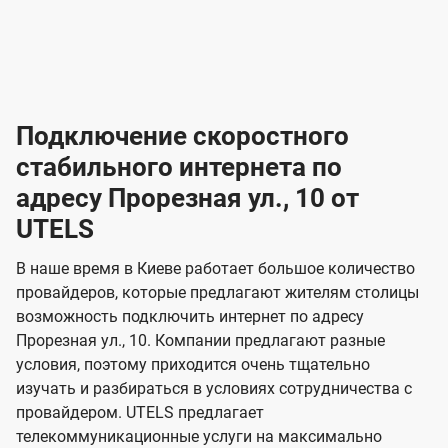
-
-
о
л
л
т
а
а
в
к
к
2
2
а
е
е
р
л
л
к
4
к
4
к
и
н
н
а
ч
ч
ю
ю
т
т
н
о
и
а
и
а
т
ч
ч
и
и
а
с
с
м
е
е
х
е
е
п
в
о
в
о
Подключение скоростного
з
з
о
п
н
н
д
в
в
н
н
а
а
к
стабильного интернета по
и
и
а
л
к
к
о
о
ю
я
я
адресу Прорезная ул., 10 от
ч
н
а
а
е
г
г
н
UTELS
з
з
и
и
о
о
я
о
о
и
В наше время в Киеве работает большое количество
т
т
м
м
провайдеров, которые предлагают жителям столицы
U
е
е
возможность подключить интернет по адресу
л
л
t
Прорезная ул., 10. Компании предлагают разные
е
е
e
условия, поэтому приходится очень тщательно
в
в
l
изучать и разбираться в условиях сотрудничества с
и
и
провайдером. UTELS предлагает
s
телекоммуникационные услуги на максимально
д
д