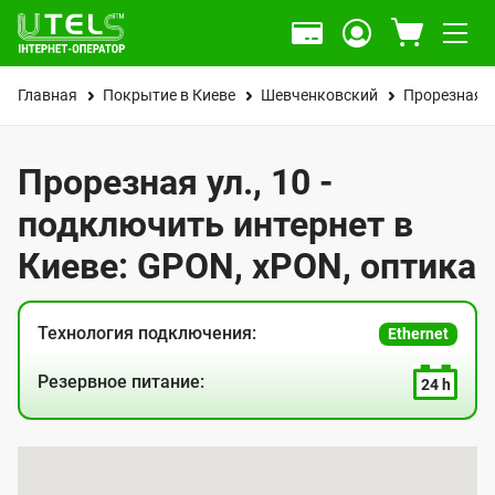
Главная
Покрытие в Киеве
Шевченковский
Прорезная у
Прорезная ул., 10 -
подключить интернет в
Киеве: GPON, xPON, оптика
Технология подключения:
Ethernet
Резервное питание:
24 h
К