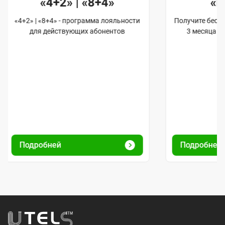
«4+2» | «8+4»
«
«4+2» | «8+4» - программа лояльности
Получите бес
для действующих абонентов
3 месяца 
Подробней
Подробней