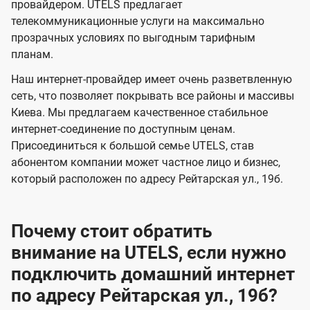
и
и
провайдером. UTELS предлагает
s
телекоммуникационные услуги на максимально
д
д
прозрачных условиях по выгодным тарифным
е
е
планам.
н
н
Наш интернет-провайдер имеет очень разветвленную
и
и
сеть, что позволяет покрывать все районы и массивы
я
я
Киева. Мы предлагаем качественное стабильное
интернет-соединение по доступным ценам.
Присоединиться к большой семье UTELS, став
абонентом компании может частное лицо и бизнес,
который расположен по адресу Рейтарская ул., 19б.
Почему стоит обратить
внимание на UTELS, если нужно
подключить домашний интернет
по адресу Рейтарская ул., 19б?