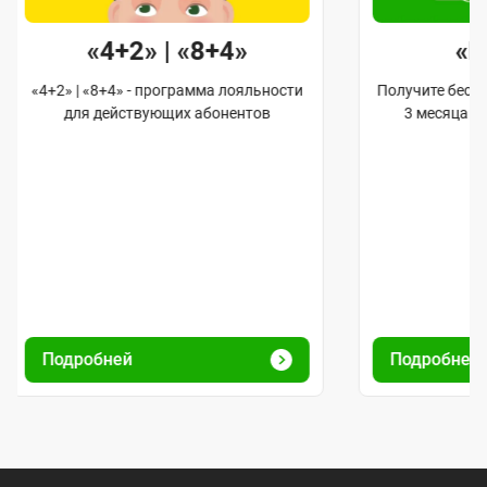
«4+2» | «8+4»
«
«4+2» | «8+4» - программа лояльности
Получите бес
для действующих абонентов
3 месяца 
Подробней
Подробней