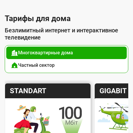
л
у
Тарифы для дома
г
Безлимитный интернет и интерактивное
о
телевидение
й
Многоквартирные дома
п
о
Частный сектор
д
к
Т
Т
STANDART
GIGABIT
л
а
а
ю
р
р
ч
и
и
е
Скорость интернета
Скорос
ф
ф
н