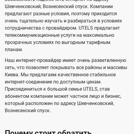
л
л
t
Шевченковский, Вознесенский спуск. Компании
е
е
e
предлагают разные условия, поэтому приходится
в
в
l
очень тщательно изучать и разбираться в условиях
и
и
сотрудничества с провайдером. UTELS предлагает
s
телекоммуникационные услуги на максимально
д
д
прозрачных условиях по выгодным тарифным
е
е
планам.
н
н
Наш интернет-провайдер имеет очень разветвленную
и
и
сеть, что позволяет покрывать все районы и массивы
я
я
Киева. Мы предлагаем качественное стабильное
интернет-соединение по доступным ценам.
Присоединиться к большой семье UTELS, став
абонентом компании может частное лицо и бизнес,
который расположен по адресу Шевченковский,
Вознесенский спуск.
Почему стоит обратить