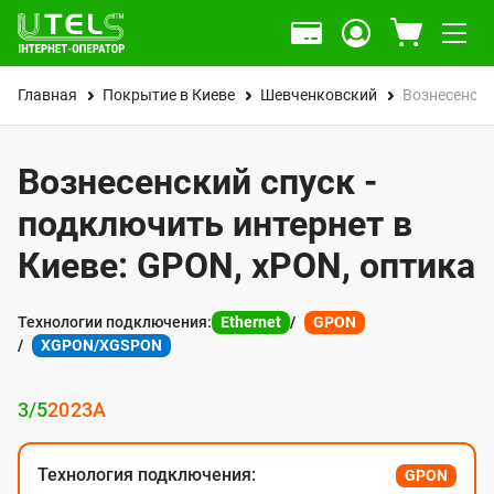
Главная
Покрытие в Киеве
Шевченковский
Вознесенски
Вознесенский спуск -
подключить интернет в
Киеве: GPON, xPON, оптика
Технологии подключения:
Ethernet
GPON
XGPON/XGSPON
3/5
20
23А
Технология подключения:
GPON