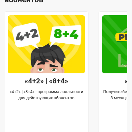
«4+2» | «8+4»
«
«4+2» | «8+4» - программа лояльности
Получите бес
для действующих абонентов
3 месяца 