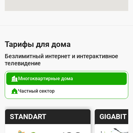
я
у
с
л
у
Тарифы для дома
г
Безлимитный интернет и интерактивное
о
телевидение
й
Многоквартирные дома
п
о
Частный сектор
д
к
Т
Т
STANDART
GIGABIT
л
а
а
ю