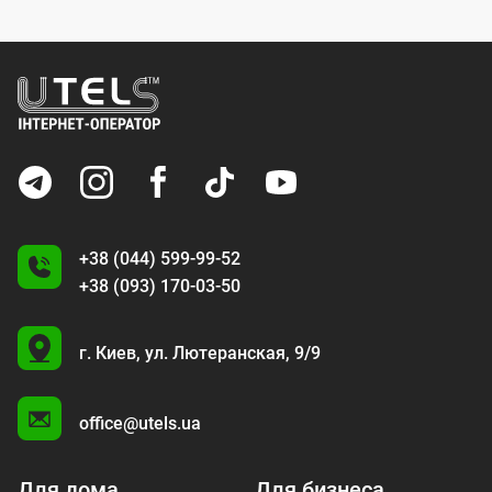
+38 (044) 599-99-52
+38 (093) 170-03-50
U
г. Киев,
ул. Лютеранская, 9/9
A
office@utels.ua
Для дома
Для бизнеса