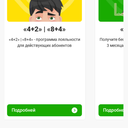
«4+2» | «8+4»
«
«4+2» | «8+4» - программа лояльности
Получите бес
для действующих абонентов
3 месяца 
Подробней
Подробней