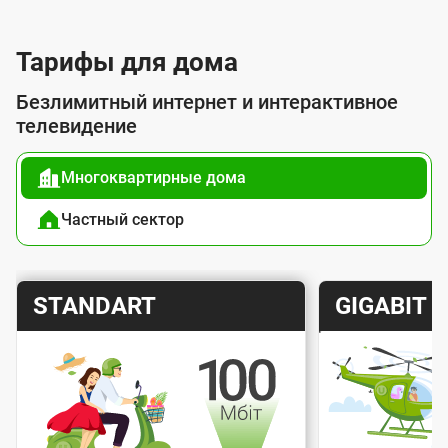
л
у
Тарифы для дома
г
Безлимитный интернет и интерактивное
о
телевидение
й
Многоквартирные дома
п
о
Частный сектор
д
к
Т
Т
STANDART
GIGABIT
л
а
а
ю
р
р
ч
и
и
е
Скорость интернета
Скорос
ф
ф
н