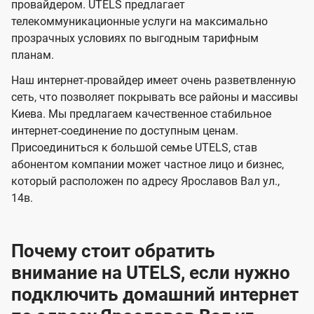
и
и
провайдером. UTELS предлагает
s
телекоммуникационные услуги на максимально
д
д
прозрачных условиях по выгодным тарифным
е
е
планам.
н
н
Наш интернет-провайдер имеет очень разветвленную
и
и
сеть, что позволяет покрывать все районы и массивы
я
я
Киева. Мы предлагаем качественное стабильное
интернет-соединение по доступным ценам.
Присоединиться к большой семье UTELS, став
абонентом компании может частное лицо и бизнес,
который расположен по адресу Ярославов Вал ул.,
14в.
Почему стоит обратить
внимание на UTELS, если нужно
подключить домашний интернет