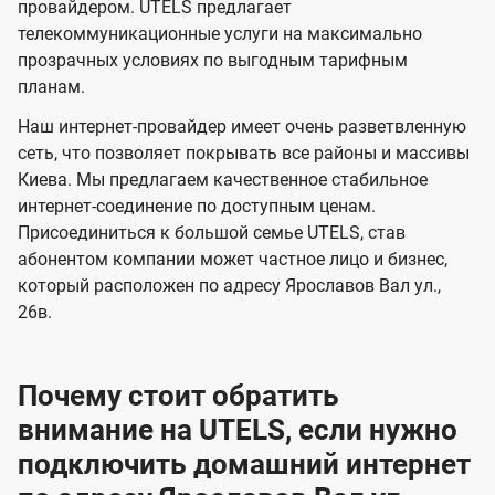
и
и
провайдером. UTELS предлагает
s
телекоммуникационные услуги на максимально
д
д
прозрачных условиях по выгодным тарифным
е
е
планам.
н
н
Наш интернет-провайдер имеет очень разветвленную
и
и
сеть, что позволяет покрывать все районы и массивы
я
я
Киева. Мы предлагаем качественное стабильное
интернет-соединение по доступным ценам.
Присоединиться к большой семье UTELS, став
абонентом компании может частное лицо и бизнес,
который расположен по адресу Ярославов Вал ул.,
26в.
Почему стоит обратить
внимание на UTELS, если нужно
подключить домашний интернет