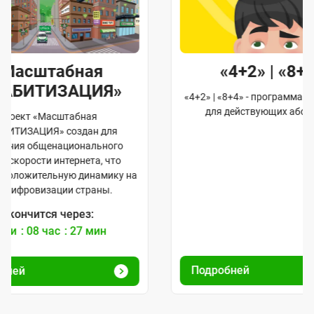
«4+2» | «8+4»
«Р
«4+2» | «8+4» - программа лояльности
Получите бесп
для действующих абонентов
3 месяца и
Подробней
Подробней