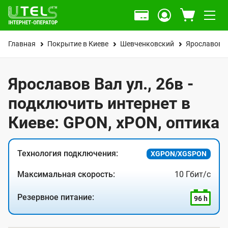
Главная
Покрытие в Киеве
Шевченковский
Ярославов В
Ярославов Вал ул., 26в -
подключить интернет в
Киеве: GPON, xPON, оптика
Технология подключения:
XGPON/XGSPON
Максимальная скорость:
10 Гбит/с
Резервное питание:
96 h