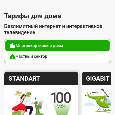
л
у
Тарифы для дома
г
Безлимитный интернет и интерактивное
о
телевидение
й
Многоквартирные дома
п
о
Частный сектор
д
к
Т
Т
STANDART
GIGABIT
л
а
а
ю
р
р
ч
и
и
е
Скорость интернета
Скорос
ф
ф
н