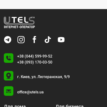
+38 (044) 599-99-52
+38 (093) 170-03-50
U
г. Киев,
ул. Лютеранская, 9/9
A
office@utels.ua
Для дома
Для бизнеса