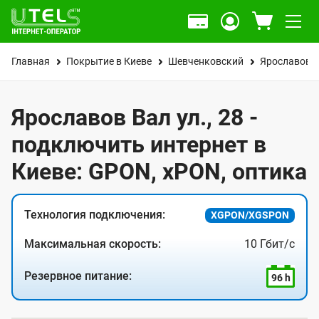
Главная
Покрытие в Киеве
Шевченковский
Ярославов В
Ярославов Вал ул., 28 -
подключить интернет в
Киеве: GPON, xPON, оптика
Технология подключения:
XGPON/XGSPON
Максимальная скорость:
10 Гбит/с
Резервное питание:
96 h