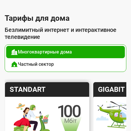
л
у
Тарифы для дома
г
Безлимитный интернет и интерактивное
о
телевидение
й
Многоквартирные дома
п
о
Частный сектор
д
к
Т
Т
STANDART
GIGABIT
л
а
а
ю
р
р
ч
и
и
е
Скорость интернета
Скорос
ф
ф
н