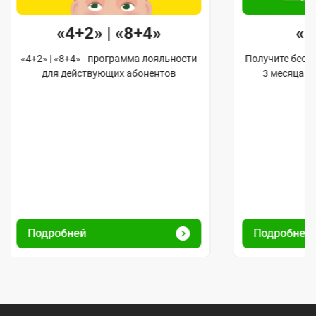
«4+2» | «8+4»
«
«4+2» | «8+4» - программа лояльности
Получите бес
для действующих абонентов
3 месяца 
Подробней
Подробне