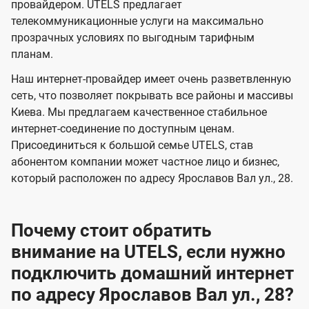
и
и
провайдером. UTELS предлагает
s
телекоммуникационные услуги на максимально
д
д
прозрачных условиях по выгодным тарифным
е
е
планам.
н
н
Наш интернет-провайдер имеет очень разветвленную
и
и
сеть, что позволяет покрывать все районы и массивы
я
я
Киева. Мы предлагаем качественное стабильное
интернет-соединение по доступным ценам.
Присоединиться к большой семье UTELS, став
абонентом компании может частное лицо и бизнес,
который расположен по адресу Ярославов Вал ул., 28.
Почему стоит обратить
внимание на UTELS, если нужно
подключить домашний интернет
по адресу Ярославов Вал ул., 28?