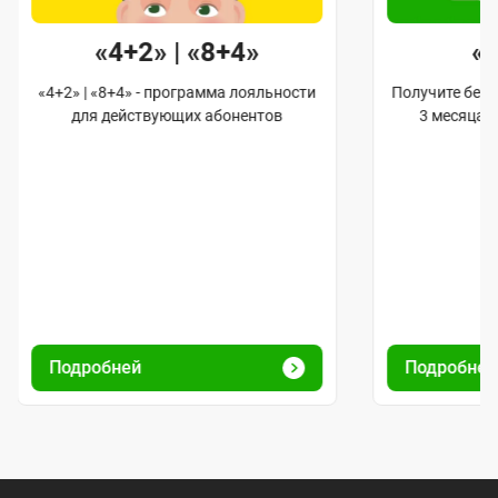
«4+2» | «8+4»
«
«4+2» | «8+4» - программа лояльности
Получите бес
для действующих абонентов
3 месяца 
Подробней
Подробне