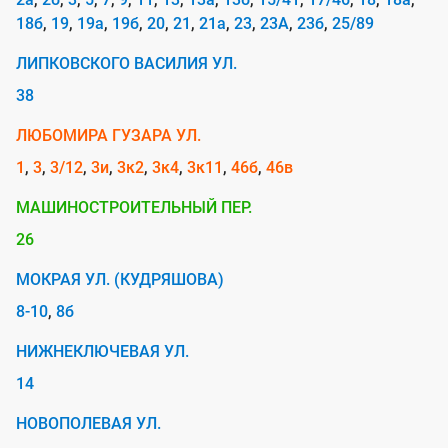
е
18б
19
19а
19б
20
21
21а
23
23А
23б
25/89
т
о
ЛИПКОВСКОГО ВАСИЛИЯ УЛ.
т
38
к
ЛЮБОМИРА ГУЗАРА УЛ.
о
1
3
3/12
3и
3к2
3к4
3к11
46б
46в
м
МАШИНОСТРОИТЕЛЬНЫЙ ПЕР.
п
26
а
н
МОКРАЯ УЛ. (КУДРЯШОВА)
и
8-10
8б
и
НИЖНЕКЛЮЧЕВАЯ УЛ.
U
14
t
НОВОПОЛЕВАЯ УЛ.
e