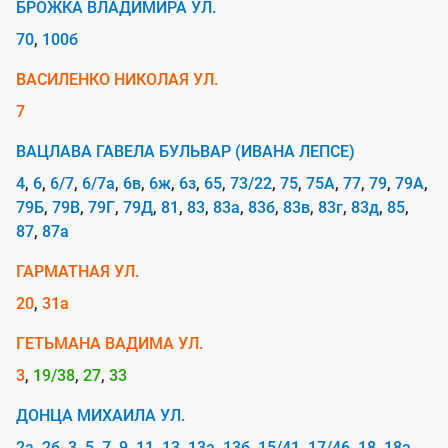
БРОЖКА ВЛАДИМИРА УЛ.
н
и
70
100б
я
ВАСИЛЕНКО НИКОЛАЯ УЛ.
к
7
с
ВАЦЛАВА ГАВЕЛА БУЛЬВАР (ИВАНА ЛЕПСЕ)
е
4
6
6/7
6/7а
6в
6ж
6з
65
73/22
75
75А
77
79
79А
т
79Б
79В
79Г
79Д
81
83
83а
83б
83в
83г
83д
85
и
87
87а
И
ГАРМАТНАЯ УЛ.
н
20
31а
т
ГЕТЬМАНА ВАДИМА УЛ.
е
3
19/38
27
33
р
н
ДОНЦА МИХАИЛА УЛ.
2а
2б
3
5
7
9
11
13
13а
13б
15/41
17/46
18
18а