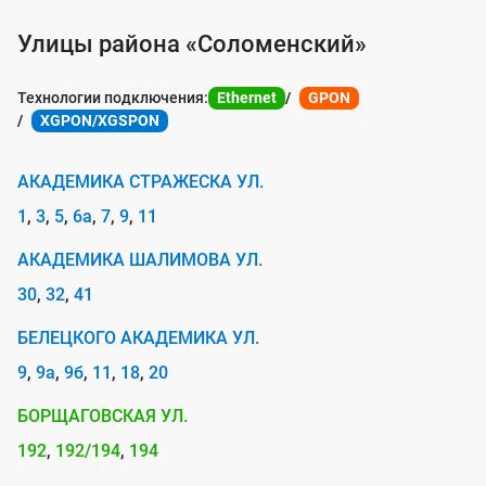
с
Улицы района «Соломенский»
л
у
Технологии подключения:
Ethernet
GPON
XGPON/XGSPON
г
о
АКАДЕМИКА СТРАЖЕСКА УЛ.
й
1
3
5
6а
7
9
11
п
о
АКАДЕМИКА ШАЛИМОВА УЛ.
д
30
32
41
к
БЕЛЕЦКОГО АКАДЕМИКА УЛ.
л
9
9а
9б
11
18
20
ю
БОРЩАГОВСКАЯ УЛ.
ч
192
192/194
194
е