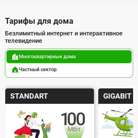
Тарифы для дома
Безлимитный интернет и интерактивное
телевидение
Многоквартирные дома
Частный сектор
Т
Т
STANDART
GIGABIT
а
а
р
р
и
и
Скорость интернета
Скорос
ф
ф