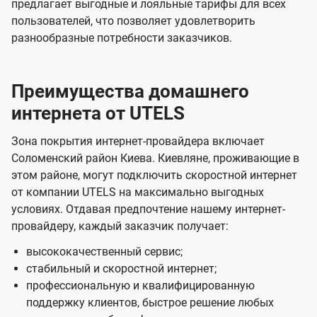
предлагает выгодные и лояльные тарифы для всех
и
и
пользователей, что позволяет удовлетворить
д
д
разнообразные потребности заказчиков.
е
е
н
н
и
и
Преимущества домашнего
я
я
интернета от UTELS
Зона покрытия интернет-провайдера включает
Соломенский район Киева. Киевляне, проживающие в
этом районе, могут подключить скоростной интернет
от компании UTELS на максимально выгодных
условиях. Отдавая предпочтение нашему интернет-
провайдеру, каждый заказчик получает:
высококачественный сервис;
стабильный и скоростной интернет;
профессиональную и квалифицированную
поддержку клиентов, быстрое решение любых