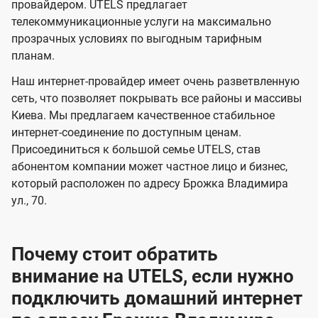
и
и
провайдером. UTELS предлагает
s
телекоммуникационные услуги на максимально
д
д
прозрачных условиях по выгодным тарифным
е
е
планам.
н
н
Наш интернет-провайдер имеет очень разветвленную
и
и
сеть, что позволяет покрывать все районы и массивы
я
я
Киева. Мы предлагаем качественное стабильное
интернет-соединение по доступным ценам.
Присоединиться к большой семье UTELS, став
абонентом компании может частное лицо и бизнес,
который расположен по адресу Брожка Владимира
ул., 70.
Почему стоит обратить
внимание на UTELS, если нужно
подключить домашний интернет