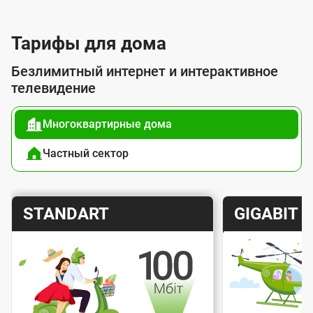
л
у
Тарифы для дома
г
Безлимитный интернет и интерактивное
о
телевидение
й
Многоквартирные дома
п
о
Частный сектор
д
к
Т
Т
STANDART
GIGABIT
л
а
а
ю
р
р
ч
и
и
е
Скорость интернета
Скорос
ф
ф
н