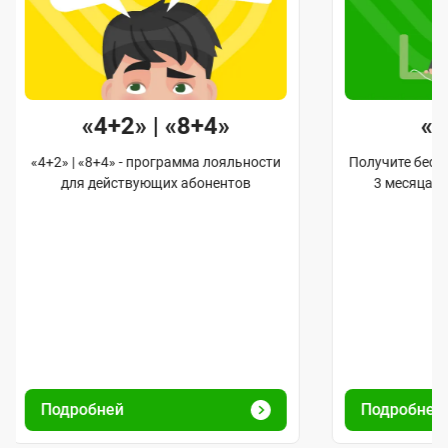
«4+2» | «8+4»
«
«4+2» | «8+4» - программа лояльности
Получите бес
для действующих абонентов
3 месяца 
Подробней
Подробней