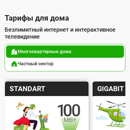
л
у
Тарифы для дома
г
Безлимитный интернет и интерактивное
о
телевидение
й
Многоквартирные дома
п
о
Частный сектор
д
к
Т
Т
STANDART
GIGABIT
л
а
а
ю
р
р
ч
и
и
е
Скорость интернета
Скорос
ф
ф
н