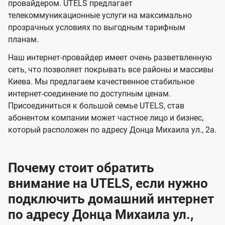
и
и
провайдером. UTELS предлагает
s
телекоммуникационные услуги на максимально
д
д
прозрачных условиях по выгодным тарифным
е
е
планам.
н
н
Наш интернет-провайдер имеет очень разветвленную
и
и
сеть, что позволяет покрывать все районы и массивы
я
я
Киева. Мы предлагаем качественное стабильное
интернет-соединение по доступным ценам.
Присоединиться к большой семье UTELS, став
абонентом компании может частное лицо и бизнес,
который расположен по адресу Донца Михаила ул., 2а.
Почему стоит обратить
внимание на UTELS, если нужно
подключить домашний интернет
по адресу Донца Михаила ул.,