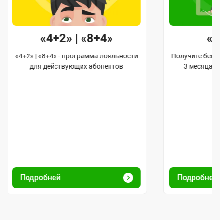
«4+2» | «8+4»
«
«4+2» | «8+4» - программа лояльности
Получите бес
для действующих абонентов
3 месяца 
Подробней
Подробне