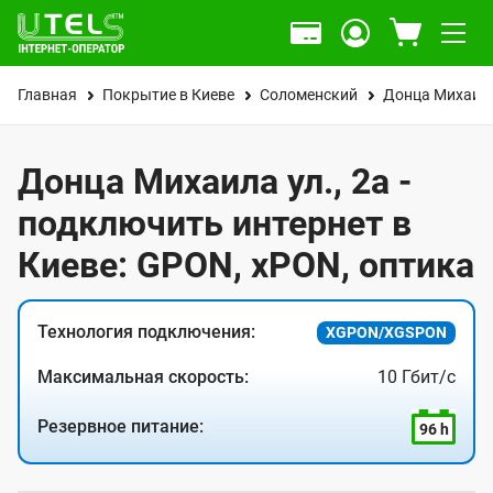
Главная
Покрытие в Киеве
Соломенский
Донца Михаила
Донца Михаила ул., 2а -
подключить интернет в
Киеве: GPON, xPON, оптика
Технология подключения:
XGPON/XGSPON
Максимальная скорость:
10 Гбит/с
Резервное питание:
96 h