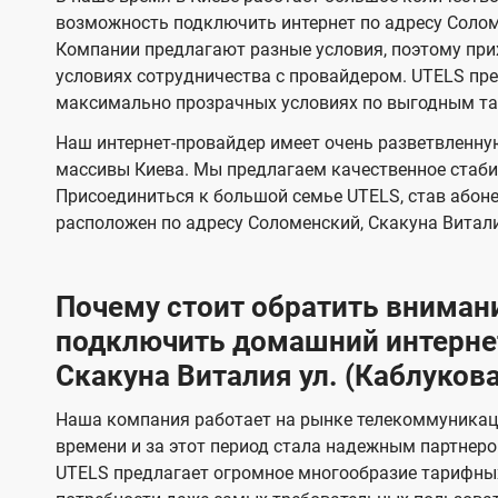
т
т
e
м
м
возможность подключить интернет по адресу Соломе
е
е
l
Компании предлагают разные условия, поэтому прих
л
л
условиях сотрудничества с провайдером. UTELS пр
s
е
е
максимально прозрачных условиях по выгодным т
в
в
Наш интернет-провайдер имеет очень разветвленную
и
и
массивы Киева. Мы предлагаем качественное стаби
д
д
Присоединиться к большой семье UTELS, став абон
е
е
расположен по адресу Соломенский, Скакуна Витали
н
н
и
и
Почему стоит обратить внимани
я
я
подключить домашний интернет
Скакуна Виталия ул. (Каблуков
Наша компания работает на рынке телекоммуникац
времени и за этот период стала надежным партнеро
UTELS предлагает огромное многообразие тарифны