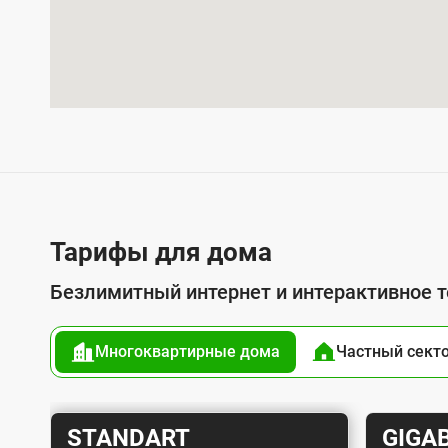
у
с
л
у
г
о
й
п
Тарифы для дома
о
Безлимитный интернет и интерактивное 
д
к
Многоквартирные дома
Частный сект
л
ю
ч
Т
Т
STANDART
GIGAB