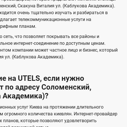
т
м
нский, Скакуна Виталия ул. (Каблукова Академика).
е
одится очень тщательно изучать и разбираться в
л
едлагает телекоммуникационные услуги на
е
арифным планам.
в
 сеть, что позволяет покрывать все районы и
и
льное интернет-соединение по доступным ценам.
д
ентом компании может частное лицо и бизнес, который
е
я ул. (Каблукова Академика).
н
и
е на UTELS, если нужно
я
 по адресу Соломенский,
а Академика)?
ионных услуг Киева на протяжении длительного
м огромного количества киевлян. Интернет-провайдер
х планов, которые позволяют удовлетворить