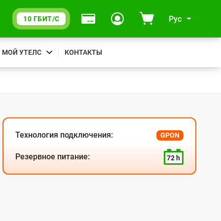
Рус
10 ГБИТ/С
МОЙ УТЕЛС
КОНТАКТЫ
Технология подключения:
GPON
Резервное питание:
72 h