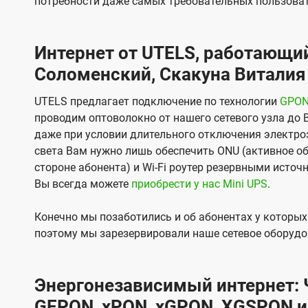
потребности даже самых требовательных пользоват
Интернет от UTELS, работающий
Соломенский, Скакуна Виталия 
UTELS предлагает подключение по технологии
GPO
проводим оптоволокно от нашего сетевого узла до 
даже при условии длительного отключения электроэ
света Вам нужно лишь обеспечить ONU (активное об
стороне абонента) и Wi-Fi роутер резервными источ
Вы всегда можете
приобрести у нас Mini UPS
.
Конечно мы позаботились и об абонентах у которы
поэтому мы зарезервировали наше сетевое оборудо
Энергонезависимый интернет: Ч
GEPON, xPON, xGPON, XGSPON и