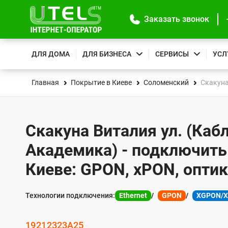
Заказать звонок
ДЛЯ ДОМА
ДЛЯ БИЗНЕСА
СЕРВИСЫ
УСЛ
Главная
Покрытие в Киеве
Соломенский
Скакуна
Скакуна Виталия ул. (Каб
Академика) - подключить
Киеве: GPON, xPON, опти
Технологии подключения:
Ethernet
GPON
XGPON/
19
21
23
23А
25