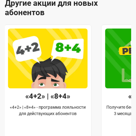
Другие акции для новых
абонентов
«4+2» | «8+4»
«
«4+2» | «8+4» - программа лояльности
Получите бес
для действующих абонентов
3 месяца 