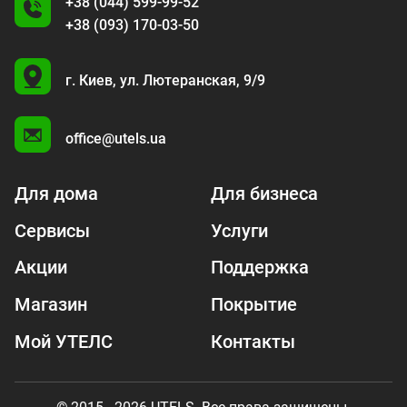
+38 (044) 599-99-52
+38 (093) 170-03-50
U
г. Киев,
ул. Лютеранская, 9/9
A
office@utels.ua
Для дома
Для бизнеса
Сервисы
Услуги
Акции
Поддержка
Магазин
Покрытие
Мой УТЕЛС
Контакты