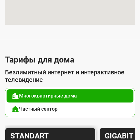
т
и
я
у
с
л
у
Тарифы для дома
г
Безлимитный интернет и интерактивное
о
телевидение
й
Многоквартирные дома
п
о
Частный сектор
д
к
Т
Т
STANDART
GIGABIT
л