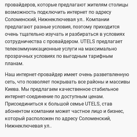
м
м
провайдеров, которые предлагают жителям столицы
U
е
е
возможность подключить интернет по адресу
л
л
t
Соломенский, Нижнеключевая ул.. Компании
е
е
e
предлагают разные условия, поэтому приходится
в
в
l
очень тщательно изучать и разбираться в условиях
и
и
сотрудничества с провайдером. UTELS предлагает
s
телекоммуникационные услуги на максимально
д
д
прозрачных условиях по выгодным тарифным
е
е
планам.
н
н
Наш интернет-провайдер имеет очень разветвленную
и
и
сеть, что позволяет покрывать все районы и массивы
я
я
Киева. Мы предлагаем качественное стабильное
интернет-соединение по доступным ценам.
Присоединиться к большой семье UTELS, став
абонентом компании может частное лицо и бизнес,
который расположен по адресу Соломенский,
Нижнеключевая ул..