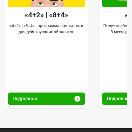
«4+2» | «8+4»
«
«4+2» | «8+4» - программа лояльности
Получите бес
для действующих абонентов
3 месяца 
Подробней
Подробне