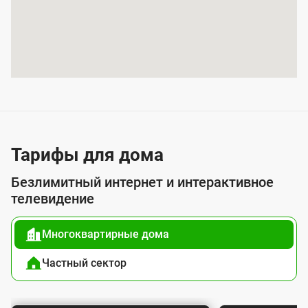
ы
т
и
я
у
с
л
у
Тарифы для дома
г
Безлимитный интернет и интерактивное
о
телевидение
й
Многоквартирные дома
п
о
Частный сектор
д
к