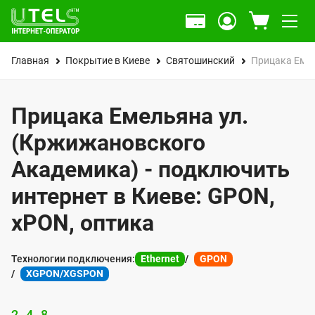
Главная
Покрытие в Киеве
Святошинский
Прицака Емел
Прицака Емельяна ул.
(Кржижановского
Академика) - подключить
интернет в Киеве: GPON,
xPON, оптика
Технологии подключения:
Ethernet
GPON
XGPON/XGSPON
2
4
8