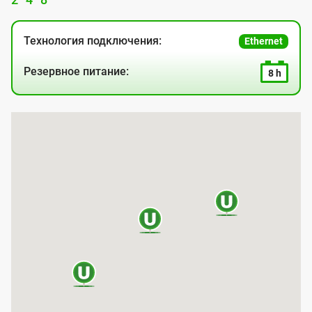
Технология подключения:
Ethernet
Резервное питание:
8 h
К
а
р
т
а
п
о
к
р