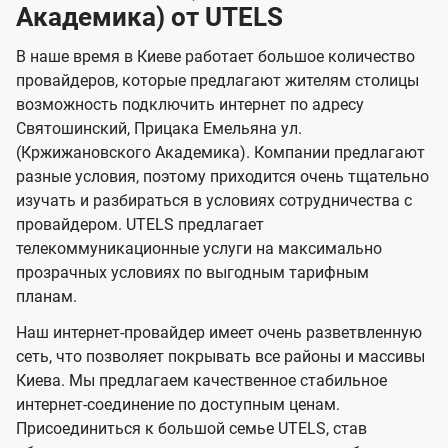
о
о
Академика) от UTELS
о
о
и
т
т
м
м
U
е
е
В наше время в Киеве работает большое количество
провайдеров, которые предлагают жителям столицы
л
л
t
возможность подключить интернет по адресу
е
е
e
Святошинский, Прицака Емельяна ул.
в
в
l
(Кржижановского Академика). Компании предлагают
и
и
s
разные условия, поэтому приходится очень тщательно
д
д
изучать и разбираться в условиях сотрудничества с
е
е
провайдером. UTELS предлагает
телекоммуникационные услуги на максимально
н
н
прозрачных условиях по выгодным тарифным
и
и
планам.
я
я
Наш интернет-провайдер имеет очень разветвленную
сеть, что позволяет покрывать все районы и массивы
Киева. Мы предлагаем качественное стабильное
интернет-соединение по доступным ценам.
Присоединиться к большой семье UTELS, став