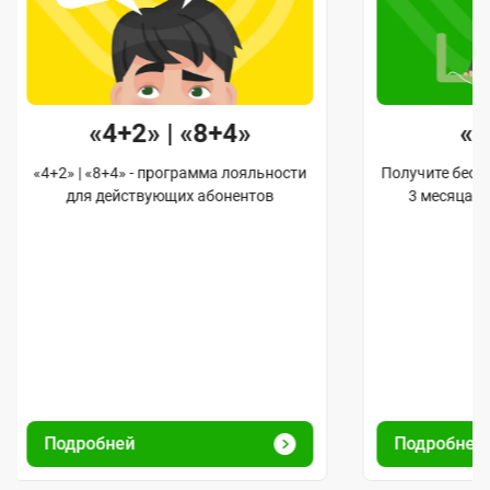
«4+2» | «8+4»
«
«4+2» | «8+4» - программа лояльности
Получите бес
для действующих абонентов
3 месяца 
Подробней
Подробне