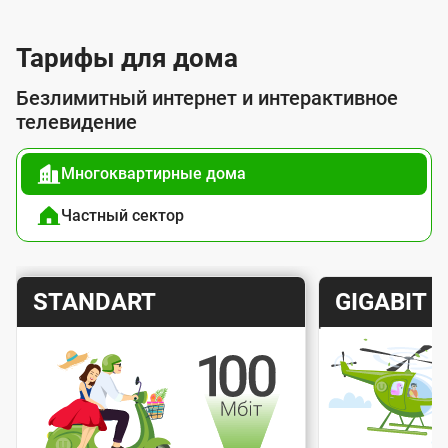
л
у
Тарифы для дома
г
Безлимитный интернет и интерактивное
о
телевидение
й
Многоквартирные дома
п
о
Частный сектор
д
к
Т
Т
STANDART
GIGABIT
л
а
а
ю
р
р
ч
и
и
е
Скорость интернета
Скорос
ф
ф
н