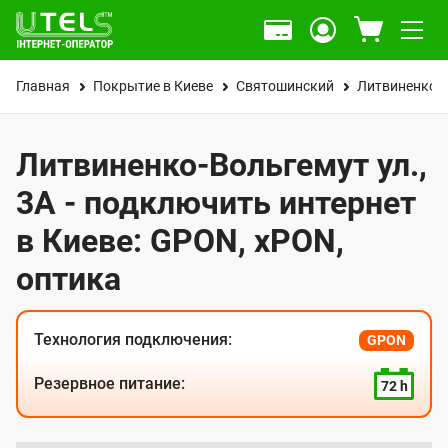
Главная
Покрытие в Киеве
Святошинский
Литвиненко-В
Литвиненко-Вольгемут ул.,
3А - подключить интернет
в Киеве: GPON, xPON,
оптика
Технология подключения:
GPON
Резервное питание:
72 h