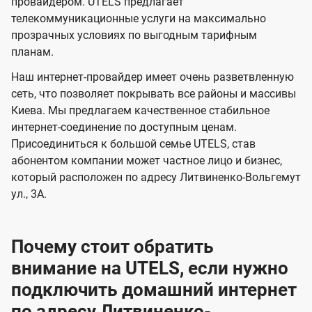
и
и
провайдером. UTELS предлагает
s
телекоммуникационные услуги на максимально
д
д
прозрачных условиях по выгодным тарифным
е
е
планам.
н
н
Наш интернет-провайдер имеет очень разветвленную
и
и
сеть, что позволяет покрывать все районы и массивы
я
я
Киева. Мы предлагаем качественное стабильное
интернет-соединение по доступным ценам.
Присоединиться к большой семье UTELS, став
абонентом компании может частное лицо и бизнес,
который расположен по адресу Литвиненко-Вольгемут
ул., 3А.
Почему стоит обратить
внимание на UTELS, если нужно
подключить домашний интернет
по адресу Литвиненко-