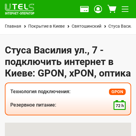
Главная
Покрытие в Киеве
Святошинский
Стуса Василия
Стуса Василия ул., 7 -
подключить интернет в
Киеве: GPON, xPON, оптика
Технология подключения:
GPON
Резервное питание:
72 h
К