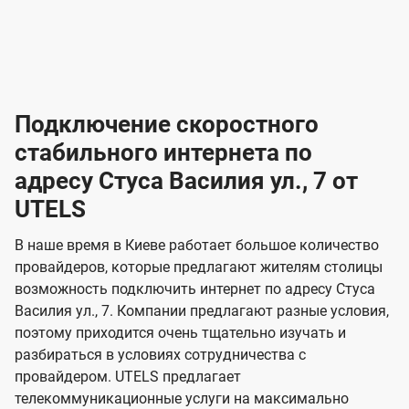
-
-
о
л
л
т
а
а
в
к
к
2
2
а
е
е
р
л
л
к
4
к
4
к
и
н
н
а
ч
ч
ю
ю
т
т
н
о
и
а
и
а
т
ч
ч
и
и
а
с
с
м
е
е
х
е
е
п
в
о
в
о
Подключение скоростного
з
з
о
п
н
н
д
в
в
н
н
а
а
к
стабильного интернета по
и
и
а
л
к
к
о
о
ю
я
я
адресу Стуса Василия ул., 7 от
ч
н
а
а
е
г
г
н
UTELS
з
з
и
и
о
о
я
о
о
и
В наше время в Киеве работает большое количество
т
т
м
м
провайдеров, которые предлагают жителям столицы
U
е
е
возможность подключить интернет по адресу Стуса
л
л
t
Василия ул., 7. Компании предлагают разные условия,
е
е
e
поэтому приходится очень тщательно изучать и
в
в
l
разбираться в условиях сотрудничества с
и
и
провайдером. UTELS предлагает
s
телекоммуникационные услуги на максимально
д
д