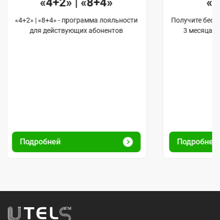
«4+2» | «8+4»
«
«4+2» | «8+4» - программа лояльности
Получите бес
для действующих абонентов
3 месяца 
Подробней
Подробне