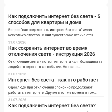
Д
Как подключить интернет без света - 5
способов для квартиры и дома
р
Вопрос "как подключить интернет без света" имеет
у
несколько ответов - и они существенно отличаются…
г
31.07.2026
и
Как сохранить интернет во время
отключения света - инструкция 2026
е
н
Отключение света и потеря интернета - для большинства
людей это одно и то же событие. Но так не…
о
31.07.2026
в
Интернет без света - как это работает
о
Одни люди при отключении спокойно продолжают
с
работать в интернете. Другие в тот же момент в том…
31.07.2026
т
Как подключить интернет без света?
и