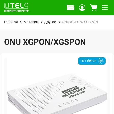
Главная
Магазин
Другое
ONU XGPON/XGSPON
ONU XGPON/XGSPON
10 Гбит/c