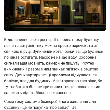
Відключення електроенергії в приватному будинку -
це не та ситуація, яку можна просто перечекати зі
свічкою в руці. Зупинений котел означає, що будинок
починає остигати. Насос не качає воду. Охоронна
сигналізація мовчить, камери не пишуть. Роутер
вимкнений, і разом з ним зникає зв'язок з рештою
світу. Для квартири всі ці проблеми відчуваються
болісно, але для будинку - багаторазово гостріше, бо
тут набагато більше критичних точок, кожна з яких
залежить від стабільного живлення.
Саме тому система безперебійного живлення для
будинку - це не покупка "про запас". Це