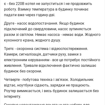
є - без 220В котел не запуститься і не продовжить
роботу. Взимку температура в будинку починає
падати вже через годину-дві.
Друге - насос водопостачання. Якщо будинок
підключений до свердловини, насос зупиняється
разом зі світлом. Немає насоса - немає води. Жодного
кухонного крана, жодного душу.
Третє - охоронна система і відеоспостереження.
Камери, сигналізація, датчики руху, замки з
електронним керуванням - все це потребує постійного
живлення. Тривале відключення фактично залишає
будинок без охорони.
Четверте - побутова техніка і зв'язок. Холодильник
відтає, ноутбуки сідають, зарядки не працюють.
Роутер вимикається, і весь будинок залишається без
інтернету.
Сукупне навантаження всього цього набору для