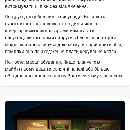
витримувати ці піки без відключення.
По-друге, потрібна чиста синусоїда. Більшість
сучасних котлів, насосів і холодильників з
інверторними компресорами вимагають
синусоїдальної форми напруги. Дешеві інвертори з
модифікованою синусоїдою можуть спричинити збої,
помилки або пошкодження плати керування котла.
По-третє, масштабування. Якщо плануєте в
майбутньому додати сонячні панелі або більше
обладнання - краще відразу брати систему з запасом.