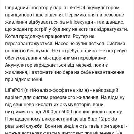
Гібридний інвертор у парі з LiFePO4 акумулятором -
принципово інше рішення. Перемикання на резервне
живлення відбувається за мілісекунди - так швидко,
що жоден пристрій у будинку не встигає відреагувати.
Котел продовжує працювати. Роутер не
перезавантажується. Насос не зупиняється. Система
повністю безшумна. Не потребує палива. Не потребує
обслуговування між щорічними перевірками.
Акумулятор заряджається від мережі, поки є
живлення, і автоматично бере на себе навантаження
при відключенні.
LiFePO4 (літій-залізо-фосфатна хімія) - найкращий
варіант для систем резервного живлення. На відміну
від свинцево-кислотних акумуляторів, вони
витримують від 2000 до 6000 повних циклів заряду.
При щоденному використанні це від 8 до 12 років
реальної служби. Вони не виділяють газів при заряді -
можна встановлювати у житлових приміщеннях. Не