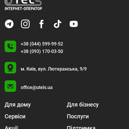
+38 (044) 599-99-52
+38 (093) 170-03-50
U
м. Київ,
вул. Лютеранська, 9/9
A
office@utels.ua
Для дому
Для бізнесу
Сервіси
Послуги
Акції
Підтримка