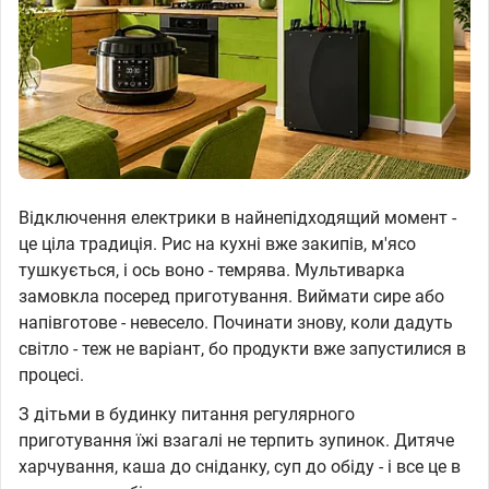
Відключення електрики в найнепідходящий момент -
це ціла традиція. Рис на кухні вже закипів, м'ясо
тушкується, і ось воно - темрява. Мультиварка
замовкла посеред приготування. Виймати сире або
напівготове - невесело. Починати знову, коли дадуть
світло - теж не варіант, бо продукти вже запустилися в
процесі.
З дітьми в будинку питання регулярного
приготування їжі взагалі не терпить зупинок. Дитяче
харчування, каша до сніданку, суп до обіду - і все це в