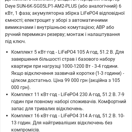
Deye SUN-6K-SG05LP1-AM2-PLUS (або аналогічний) 6
кВт, 1 фаза; акумуляторна збірка LiFePO4 відповідної
ємності; електрощит у зборі з автоматичними
вимикачами і внутрішньою комутацією; АВР або
ручний перемикач резерву; монтаж і налаштування
під ключ.
Комплект 5 кВт·год - LiFePO4 105 А·год, 51.2 В. Для
завершення більшості страв і базового набору
квартири при нагрузці 1000-1200 Вт - 3-4 години.
Якщо відключення зазвичай коротке (1-3 години) -
цілком достатньо. Ціна 99 000 грн (акційна з 105
000 грн).
Комплект 11 кВт·год - LiFePO4 230 А·год, 51.2 В. 7-9
годин при повному наборі споживачів. Комфортний
запас для тривалих відключень.
Комплект 16 кВт·год - LiFePO4 314 А·год, 51.2 В. 10-
13 годин. Для найтриваліших відключень без
компромісів.