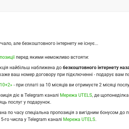
чало, але безкоштовного інтернету не існує...
позиції
перед якими неможливо встояти:
акція найбільш наближена до
безкоштовного інтернету на
каже ваш номер договору при підключенні - подарує вам по
«10+2»
- при сплаті за 10 місяців ви отримуєте 2 місяці посл
зиція діє в Telegram каналі
Мережа UTELS
, де щопонеділка
яць послуг у подарунок.
вана по часу спеціальна пропозиція з вигідним бонусом до 
5-го числа у Telegram каналі
Мережа UTELS
.