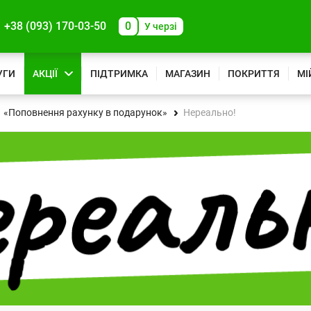
+38 (093) 170-03-50
0
У черзі
УГИ
АКЦІЇ
ПІДТРИМКА
МАГАЗИН
ПОКРИТТЯ
МІ
«Поповнення рахунку в подарунок»
Нереально!