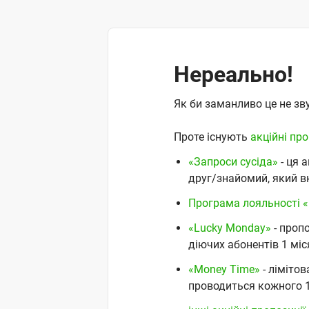
Нереально!
Як би заманливо це не зву
Проте існують
акційні про
«Запроси сусіда»
- ця 
друг/знайомий, який в
Програма лояльності 
«Lucky Monday»
- пропо
діючих абонентів 1 міс
«Money Time»
- ліміто
проводиться кожного 1