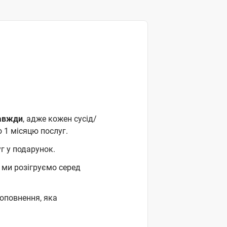
завжди
, адже кожен сусід/
 1 місяцю послуг.
уг у подарунок.
 ми розігруємо серед
поповнення, яка