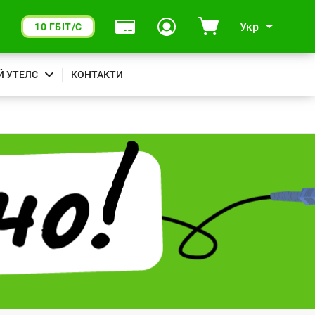
Укр
10 ГБІТ/С
Й УТЕЛС
КОНТАКТИ