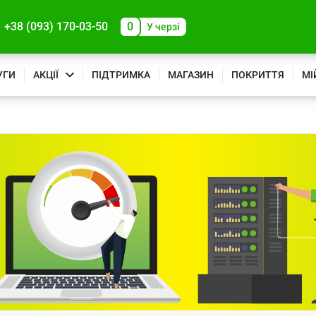
+38 (093) 170-03-50
0
У черзі
УГИ
АКЦІЇ
ПІДТРИМКА
МАГАЗИН
ПОКРИТТЯ
МІ