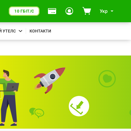
Укр
10 ГБІТ/С
Й УТЕЛС
КОНТАКТИ