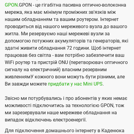
GPON
.GPON - це гігабітна пасивна оптично-волоконна
мережа, яка має мінімум проміжних зв'язків між
нашим обладнанням та вашим роутером. Інтернет
проводиться від нашого мережевого вузла до вашого
житла. Ми резервуємо наші мережеві вузли за
допомогою потужних акумуляторів та генераторів, які
здатні живити обладнання 72 години. Щоб інтернет
працював без світла - вам потрібно забезпечити ваш
WiFi роутер та пристрій ONU (перетворювач оптичного
сигналу на електричний) власним резервним
живленнямУ кожного вони можуть бути різними, але
Ви завжди можете
придбати у нас Mini UPS
.
Звісно ми потурбувались і про абонентів у яких немає
можливості підключитись за технологією GPON, тож
ми зарезервували наше мережеве обладнання на
випадок відключень електроенергії.
Для підключення домашнього інтернету в Каденюка