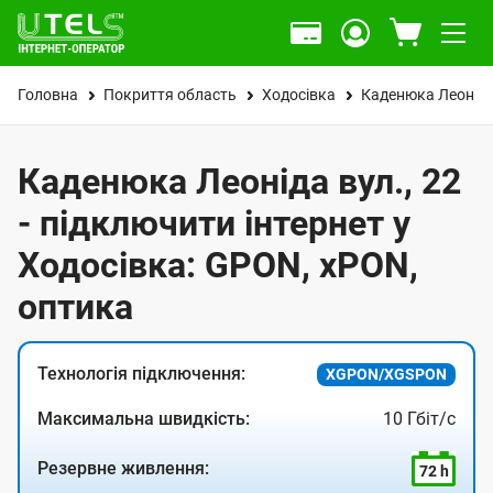
Головна
Покриття область
Ходосівка
Каденюка Леоніда
Каденюка Леоніда вул., 22
- підключити інтернет у
Ходосівка: GPON, xPON,
оптика
Технологія підключення:
XGPON/XGSPON
Максимальна швидкість:
10 Гбіт/с
Резервне живлення:
72 h