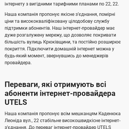
м
м
б
б
інтернету з вигідними тарифними планами по 22, 22.
і
а
а
Наша компанія пропонує якісне зʼєднання, помірні
ї
ч
ч
ціни та висококваліфіковану цілодобову службу
U
е
е
підтримки абонентів. Наш інтернет-провайдер має
t
дуже розгалужену мережу, що дозволяє покривати
н
н
e
більшість вулиць Крюківщини, та постійно розширює
н
н
покриття. Підключити домашній інтернет можна у
l
я
я
будь-який момент, звернувшись до менеджерів
s
провайдера.
Переваги, які отримують всі
абоненти інтернет-провайдера
UTELS
Наша компанія пропонує всім мешканцям Каденюка
Леоніда вул., 22 стабільне високошвидкісне інтернет-
зʼєднання. До переваг інтернет-провайдер UTELS