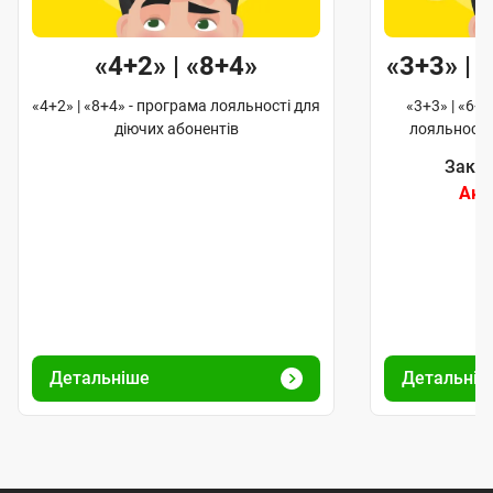
«4+2» | «8+4»
«3+3» | 
«4+2» | «8+4» - програма лояльності для
«3+3» | «6+6
діючих абонентів
лояльності
Закін
Акц
Детальніше
Детальніш