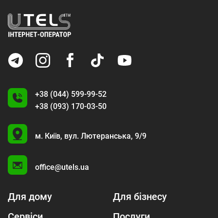
+38 (044) 599-99-52
+38 (093) 170-03-50
U
м. Київ,
вул. Лютеранська, 9/9
A
office@utels.ua
Для дому
Для бізнесу
Сервіси
Послуги