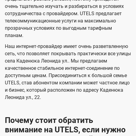
в
в
l
очень тщательно изучать и разбираться в условиях
и
и
сотрудничества с провайдером. UTELS предлагает
s
телекоммуникационные услуги на максимально
д
д
прозрачных условиях по выгодным тарифным
е
е
планам.
н
н
Наш интернет-провайдер имеет очень разветвленную
и
и
сеть, что позволяет покрывать практически все улицы
я
я
села Каденюка Леонида ул.. Мы предлагаем
качественное стабильное интернет-соединение по
доступным ценам. Присоединиться к большой семье
UTELS, став абонентом компании может частное лицо
и бизнес, который расположен по адресу Каденюка
Леонида ул., 22.
Почему стоит обратить
внимание на UTELS, если нужно