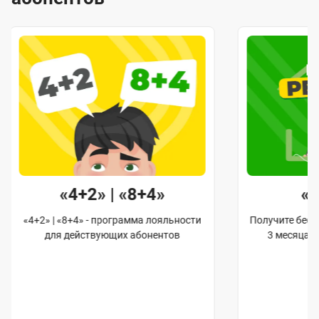
«4+2» | «8+4»
«
«4+2» | «8+4» - программа лояльности
Получите бес
для действующих абонентов
3 месяца 