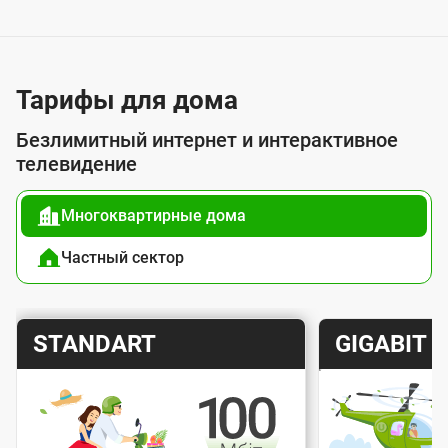
у
с
л
у
Тарифы для дома
г
Безлимитный интернет и интерактивное
о
телевидение
й
Многоквартирные дома
п
о
Частный сектор
д
к
Т
Т
STANDART
GIGABIT
л
а
а
ю
р
р
ч
и
и
е
Скорость интернета
Скорос