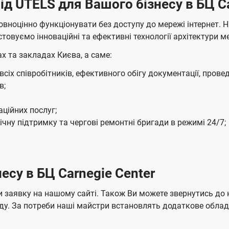
ід UTELS для Вашого бізнесу в БЦ Ca
ю
а
ч
м
повноцінно функціонувати без доступу до мережі інтернет.
е
о
товуємо інноваційні та ефективні технології архітектури ме
н
в
н
х та закладах Києва, а саме:
л
я
е
іх співробітників, ефективного обігу документації, провед
н
в;
н
я
ційних послуг;
м
чну підтримку та чергові ремонтні бригади в режимі 24/7;
есу в БЦ Carnegie Center
 заявку на нашому сайті. Також Ви можете звернутись до 
аду. За потреби наші майстри встановлять додаткове обл