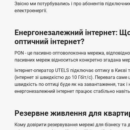
а
Звісно ми потурбувались і про абонентів підключни
електроенергії.
н
і
ї
Енергонезалежний інтернет: Що
U
оптичний інтернет?
t
PON - це пасивно оптоволоконна мережа, відповідн
e
пасивних мереж відноситься конкретно згадана ме
l
Інтернет-оператор UTELS підключає оптику в Києві т
s
(інтернет зі швидкістю до 10 Гбіт/с). Перевага саме
швидкість по оптиці буде як на завантаження, так 
енергонезалежний інтернет працює стабільно навіт
Резервне живлення для кварти
Кому довірити резервування мережі для бізнесу та д