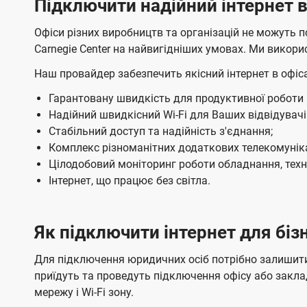
Підключити надійний інтернет в
ю
ю
н
а
а
ч
ч
е
м
м
Офіси різних виробництв та організацій не можуть 
е
е
о
о
т
Carnegie Center на найвигідніших умовах. Ми викорис
н
н
в
в
Б
н
н
Наш провайдер забезпечить якісний інтернет в офіса
л
л
я
я
і
е
е
Гарантовану швидкість для продуктивної роботи вс
н
н
з
Надійний швидкісний Wi-Fi для Ваших відвідувачі
н
н
Стабільний доступ та надійність з'єднання;
н
я
я
Комплекс різноманітних додаткових телекомуніка
е
м
м
Цілодобовий моніторинг роботи обладнання, техні
с
Інтернет, що працює без світла.
Ц
е
Як підключити інтернет для бізн
н
Для підключення юридичних осіб потрібно залишити
т
приїдуть та проведуть підключення офісу або закл
р
мережу і Wі-Fі зону.
і