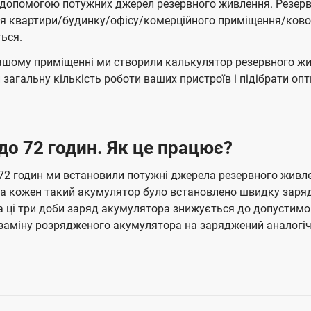
 за допомогою потужних джерел резервного живлення. Резер
я квартири/будинку/офісу/комерційного приміщення/коворк
ься.
ашому приміщенні ми створили калькулятор резервного жи
загальну кількість роботи ваших пристроїв і підібрати о
 до 72 годин. Як це працює?
 годин ми встановили потужні джерела резервного живленн
 на кожен такий акумулятор було встановлено швидку заряд
за ці три доби заряд акумулятора знижується до допустим
заміну розрядженого акумулятора на заряджений аналогіч