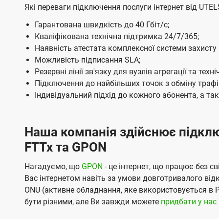
Які переваги підключення послуги інтернет від UTEL
в
Гарантована швидкість до 40 Гбіт/с;
у
Кваліфікована технічна підтримка 24/7/365;
К
Наявність атестата комплексної системи захисту і
и
Можливість підписання SLA;
Резервні лінії зв'язку для вузлів агрегації та тех
є
Підключення до найбільших точок з обміну трафіком
в
Індивідуальний підхід до кожного абонента, а та
і
в
Наша компанія здійснює підключ
і
FTTx та GPON
д
к
Нагадуємо, що
GPON
- це інтернет, що працює без 
Вас інтернетом навіть за умови довготривалого відк
о
ONU (активне обладнання, яке використовується в 
м
бути різними, але Ви завжди можете
придбати у нас
п