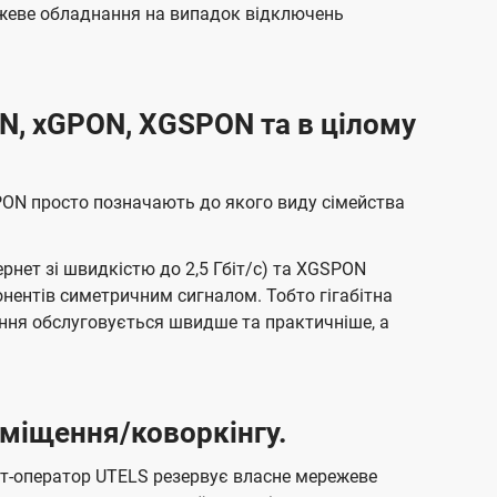
режеве обладнання на випадок відключень
N, xGPON, XGSPON та в цілому
PON просто позначають до якого виду сімейства
ернет зі швидкістю до 2,5 Гбіт/с) та XGSPON
бонентів симетричним сигналом. Тобто гігабітна
ання обслуговується швидше та практичніше, а
міщення/коворкінгу.
рнет-оператор UTELS резервує власне мережеве