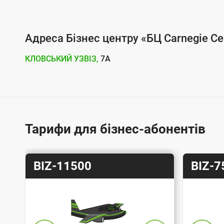
л
у
г
Адреса Бізнес центру «БЦ Carnegie Ce
о
КЛОВСЬКИЙ УЗВІЗ,
7А
ю
п
і
д
к
Тарифи для бізнес-абонентів
л
ю
Т
Т
BIZ-11500
BIZ-7
ч
а
а
е
р
р
н
и
и
н
ф
ф