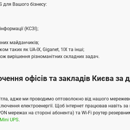
S для Вашого бізнесу:
нформації (КСЗІ);
нічних майданчиків;
 таких як UA-IX, Giganet, 1IX та інші;
кож вирішення різноманітних складних задач.
ення офісів та закладів Києва за д
світла, адже ми проводимо оптоволокно від нашого мережев
лючення електроенергії. Щоб інтернет працював навіть за 
PON мережах на стороні абонента) та Wi-Fi роутер резерв
 Mini UPS
.