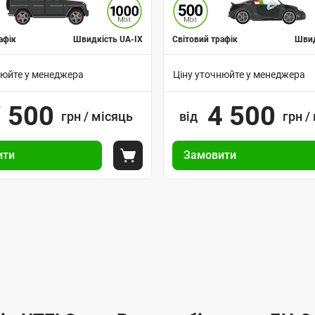
афік
Швидкість UA-IX
Світовий трафік
Швид
нюйте у менеджера
Ціну уточнюйте у менеджера
В
 500
4 500
грн / місяць
а
від
грн /
р
У
і
ити
Замовити
п
ка
Покласти до кошика
а
р
н
а
т
в
и
л
п
і
і
н
д
н
к
я
л
з