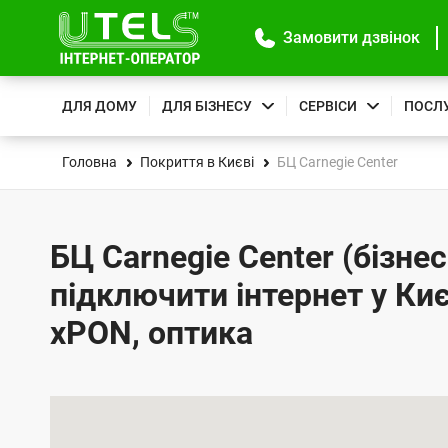
Замовити дзвінок
ДЛЯ ДОМУ
ДЛЯ БІЗНЕСУ
СЕРВІСИ
ПОСЛ
Головна
Покриття в Києві
БЦ Carnegie Center
БЦ Carnegie Center (бізнес
підключити інтернет у Киє
xPON, оптика
К
а