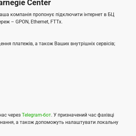
rnegie Center
ю
ю
а
а
ч
ч
м
м
 Наша компанія пропонує підключити інтернет в БЦ
е
е
о
о
реж – GPON, Ethernet, FTTx.
н
н
в
в
н
н
л
л
я
я
е
е
ення платежів, а також Ваших внутрішніх сервісів;
н
н
н
н
я
я
м
м
нас через
Telegram-бот
. У призначений час фахівці
аднання, а також допоможуть налаштувати локальну