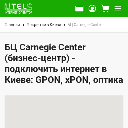
Главная
Покрытие в Киеве
БЦ Carnegie Center
БЦ Carnegie Center
(бизнес-центр) -
подключить интернет в
Киеве: GPON, xPON, оптика
К
а
р
т