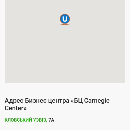
а
п
о
к
р
ы
т
и
я
у
с
Адрес Бизнес центра «БЦ Carnegie
л
Center»
у
КЛОВСЬКИЙ УЗВІЗ,
7А
г