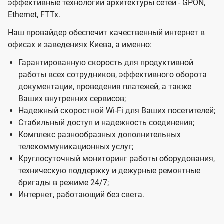
эффективные технологии архитектуры сетей - GPON,
н
Ethernet, FTTx.
е
Наш провайдер обеспечит качественный интернет в
с
офисах и заведениях Киева, а именно:
Ц
Гарантированную скорость для продуктивной
е
работы всех сотрудников, эффективного оборота
н
документации, проведения платежей, а также
т
Ваших внутренних сервисов;
Надежный скоростной Wi-Fi для Ваших посетителей;
р
Стабильный доступ и надежность соединения;
о
Комплекс разнообразных дополнительных
в
телекоммуникационных услуг;
в
Круглосуточный мониторинг работы оборудования,
техническую поддержку и дежурные ремонтные
К
бригады в режиме 24/7;
и
Интернет, работающий без света.
е
в