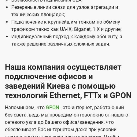
l
Резервные линии связи для узлов агрегации и
s
технических площадок;
Подключение к крупнейшим точкам по обмену
трафиком таких как UA-IX, Giganet, 1IX и другие;
Индивидуальный подход к каждому абоненту, а
также решение различных сложных задач.
Наша компания осуществляет
подключение офисов и
заведений Киева с помощью
технологий Ethernet, FTTx и GPON
Напоминаем, что
GPON
- это интернет, работающий
без света, ведь мы проводим оптоволокно от нашего
сетевого узла до Вашего офиса/заведения, что
обеспечивает Вас интернетом даже при условии
длительного отключения электроэнергии. Чтобы