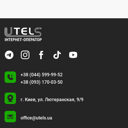
к
+38 (044) 599-99-52
+38 (093) 170-03-50
U
г. Киев,
ул. Лютеранская, 9/9
A
office@utels.ua