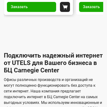
У
У
и
и
е
Заказать
Заказать
п
п
Положить в корзину
а
а
т
р
р
н
н
а
а
и
т
т
в
в
И
ы
ы
л
л
п
п
н
е
е
о
о
н
н
т
д
д
и
и
е
к
к
е
е
Подключить надежный интернет
л
л
р
з
з
от UTELS для Вашего бизнеса в
ю
ю
н
а
а
ч
ч
БЦ Carnegie Center
к
к
е
е
е
а
а
т
н
н
Офисы различных производств и организаций не
з
з
и
и
могут полноценно функционировать без доступа к
Б
о
о
я
я
сети интернет. Наша компания предлагает
м
м
и
подключить интернет в БЦ Carnegie Center на самых
з
выгодных условиях. Мы используем инновационные и