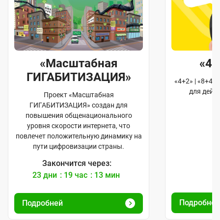
«Масштабная
«4+
ГИГАБИТИЗАЦИЯ»
«4+2» | «8+4»
для дейс
Проект «Масштабная
ГИГАБИТИЗАЦИЯ» создан для
повышения общенационального
уровня скорости интернета, что
повлечет положительную динамику на
пути цифровизации страны.
Закончится через:
23
дни
19
час
13
мин
1
1
Подробне
Подробней
с
е