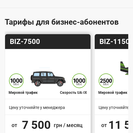
о
й
п
Тарифы для бизнес-абонентов
о
д
Т
Т
BIZ-7500
BIZ-1150
к
а
а
л
р
р
и
и
ю
ф
ф
ч
е
н
Мировой трафик
Скорость UA-IX
Мировой трафик
и
Цену уточняйте у менеджера
Цену уточняйте 
я
В
В
к
7 500
11 5
а
от
грн / месяц
а
от
с
р
р