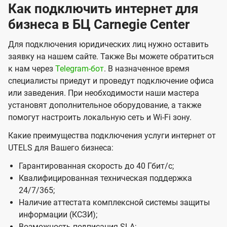
Как подключить интернет для
е
бизнеса в БЦ Carnegie Center
о
т
Для подключения юридических лиц нужно оставить
заявку на нашем сайте. Также Вы можете обратиться
к
к нам через
Telegram-бот
. В назначенное время
о
специалисты приедут и проведут подключение офиса
м
или заведения. При необходимости наши мастера
установят дополнительное оборудование, а также
п
помогут настроить локальную сеть и Wi-Fi зону.
а
Какие преимущества подключения услуги интернет от
н
UTELS для Вашего бизнеса:
и
Гарантированная скорость до 40 Гбит/с;
и
Квалифицированная техническая поддержка
U
24/7/365;
t
Наличие аттестата комплексной системы защиты
информации (КСЗИ);
e
Возможность подписания SLA;