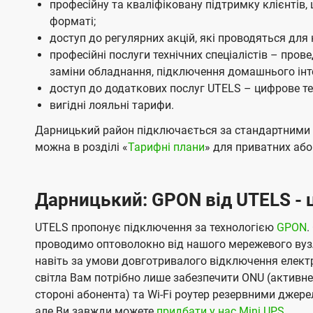
професійну та кваліфіковану підтримку клієнтів,
я
я
форматі;
доступ до регулярних акцій, які проводяться для 
професійні послуги технічних спеціалістів – пров
заміни обладнання, підключення домашнього інт
доступ до додаткових послуг UTELS – цифрове тел
вигідні лояльні тарифи.
Дарницький район підключається за стандартними 
можна в розділі «
Тарифні плани
» для приватних або
Дарницький: GPON від UTELS - ц
UTELS пропонує підключення за технологією
GPON
.
проводимо оптоволокно від нашого мережевого вузл
навіть за умови довготривалого відключення електро
світла Вам потрібно лише забезпечити ONU (активн
стороні абонента) та Wi-Fi роутер резервними джер
але Ви завжди можете
придбати у нас Mini UPS
.