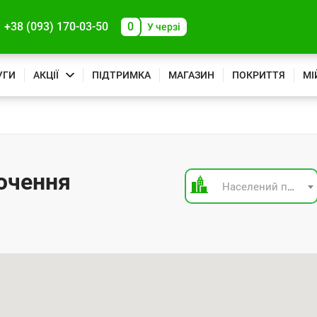
+38 (093) 170-03-50
0
У черзі
УГИ
АКЦІЇ
ПІДТРИМКА
МАГАЗИН
ПОКРИТТЯ
МІ
ючення
Населений пункт