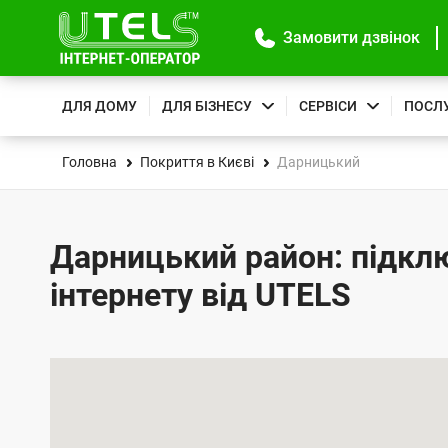
Замовити дзвінок
ДЛЯ ДОМУ
ДЛЯ БІЗНЕСУ
СЕРВІСИ
ПОСЛ
Головна
Покриття в Києві
Дарницький
Дарницький район: підкл
інтернету від UTELS
К
а
р