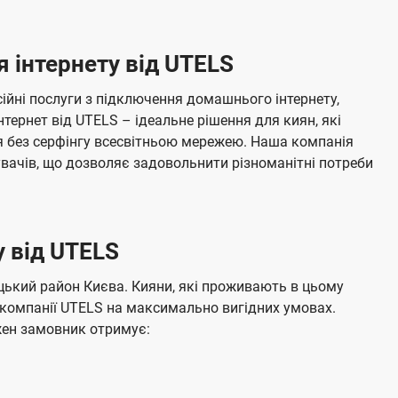
технологією XGSPON за н
и
а
я
н
е
технології у
т
в
з
и
н
: 96 годин.
Резервне
п
н
 інтернету від UTELS
а
і
н
д
м
о
к
я
л
ійні послуги з підключення домашнього інтернету,
о
ю
г
ч
нтернет від UTELS – ідеальне рішення для киян, які
в
е
о
н
 без серфінгу всесвітньою мережею. Наша компанія
л
н
т
я
увачів, що дозволяє задовольнити різноманітні потреби
е
е
н
л
н
я
е
 від UTELS
м
б
а
ький район Києва. Кияни, які проживають в цьому
ч
 компанії UTELS на максимально вигідних умовах.
жен замовник отримує:
е
н
н