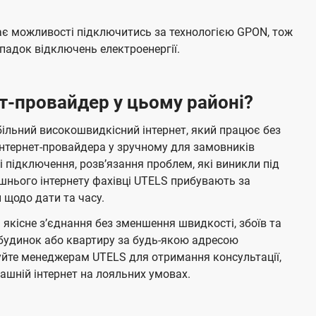
має можливості підключитись за технологією GPON, тож
адок відключень електроенергії.
т-провайдер у цьому районі?
ільний високошвидкісний інтернет, який працює без
и інтернет-провайдера у зручному для замовників
 підключення, розвʼязання проблем, які виникли під
нього інтернету фахівці UTELS прибувають за
щодо дати та часу.
кісне зʼєднання без зменшення швидкості, збоїв та
будинок або квартиру за будь-якою адресою
уйте менеджерам UTELS для отримання консультації,
шній інтернет на лояльних умовах.