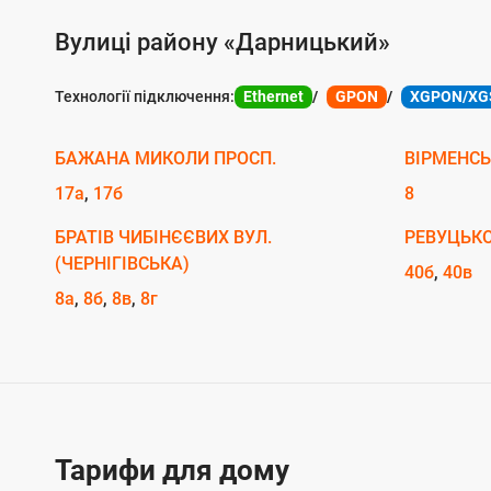
у
г
Вулиці району «Дарницький»
о
Технології підключення:
Ethernet
GPON
XGPON/XG
ю
п
БАЖАНА МИКОЛИ ПРОСП.
ВІРМЕНСЬ
і
17а
17б
8
д
к
БРАТІВ ЧИБІНЄЄВИХ ВУЛ.
РЕВУЦЬКО
(ЧЕРНІГІВСЬКА)
л
40б
40в
8а
8б
8в
8г
ю
ч
е
н
н
Тарифи для дому
я