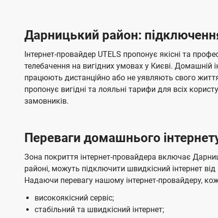
и
и
а
д
д
e
я
я
н
е
е
т
в
и
в
и
з
з
и
н
н
l
п
н
н
н
н
Дарницький район: підключення
а
а
і
н
н
s
д
м
м
о
о
к
я
я
л
Інтернет-провайдер UTELS пропонує якісні та профес
о
о
ю
г
г
ч
телебачення на вигідних умовах у Києві. Домашній і
в
в
е
о
о
н
працюють дистанційно або не уявляють свого життя
л
л
н
т
т
я
пропонує вигідні та лояльні тарифи для всіх корист
е
е
е
е
замовників.
н
н
л
л
н
н
я
я
е
е
Переваги домашнього інтернету
м
м
б
б
а
а
Зона покриття інтернет-провайдера включає Дарниц
ч
ч
районі, можуть підключити швидкісний інтернет від
Надаючи перевагу нашому інтернет-провайдеру, ко
е
е
н
н
високоякісний сервіс;
н
н
стабільний та швидкісний інтернет;