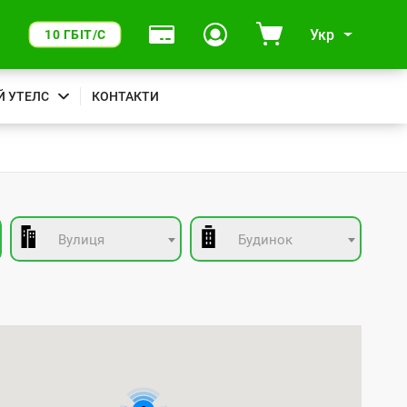
Укр
10 ГБІТ/С
Й УТЕЛС
КОНТАКТИ
Вулиця
Будинок