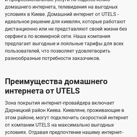
о
о
я
домашнего интернета, телевидения на выгодных
о
о
т
т
условиях в Киеве. Домашний интернет от UTELS -
м
м
е
е
идеальное решение для киевлян, которые работают
л
л
дистанционно или не представляют своей жизни без
серфинга по всемирной сети. Наша компания
е
е
предлагает выгодные и лояльные тарифы для всех
в
в
пользователей, что позволяет удовлетворить
и
и
разнообразные потребности заказчиков.
д
д
е
е
Преимущества домашнего
н
н
и
и
интернета от UTELS
я
я
Зона покрытия интернет-провайдера включает
Дарницкий район Киева. Киевляне, проживающие в
этом районе, могут подключить скоростной интернет
от компании UTELS на максимально выгодных
условиях. Отдавая предпочтение нашему интернет-