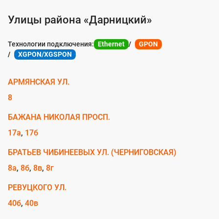
с
Улицы района «Дарницкий»
л
у
Технологии подключения:
Ethernet
GPON
XGPON/XGSPON
г
о
АРМЯНСКАЯ УЛ.
й
8
п
о
БАЖАНА НИКОЛАЯ ПРОСП.
д
17а
17б
к
БРАТЬЕВ ЧИБИНЕЕВЫХ УЛ. (ЧЕРНИГОВСКАЯ)
л
8а
8б
8в
8г
ю
РЕВУЦКОГО УЛ.
ч
40б
40в
е