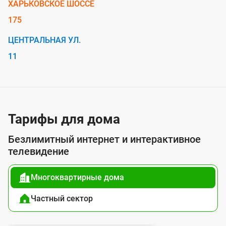
ХАРЬКОВСКОЕ ШОССЕ
н
и
175
я
ЦЕНТРАЛЬНАЯ УЛ.
к
11
с
е
т
и
Тарифы для дома
И
Безлимитный интернет и интерактивное
н
телевидение
т
е
Многоквартирные дома
р
Частный сектор
н