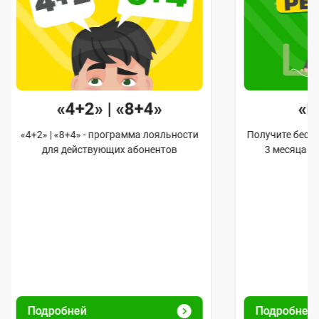
«4+2» | «8+4»
«
«4+2» | «8+4» - программа лояльности
Получите бес
для действующих абонентов
3 месяца 
Подробней
Подробне