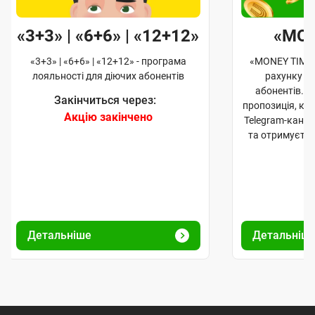
«3+3» | «6+6» | «12+12»
«MO
«3+3» | «6+6» | «12+12» - програма
«MONEY TIME»
лояльності для діючих абонентів
рахунку д
абонентів. 
Закінчиться через:
пропозиція, к
Акцію закінчено
Telegram-кана
та отримуєте
Детальніше
Детальніш