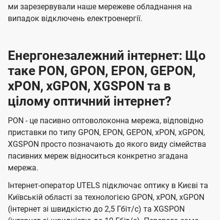
ми зарезервували наше мережеве обладнання на
випадок відключень електроенергії.
Енергонезалежний інтернет: Що
таке PON, GPON, EPON, GEPON,
xPON, xGPON, XGSPON та в
цілому оптичний інтернет?
PON - це пасивно оптоволоконна мережа, відповідно
приставки по типу GPON, EPON, GEPON, xPON, xGPON,
XGSPON просто позначають до якого виду сімейства
пасивних мереж відноситься конкретно згадана
мережа.
Інтернет-оператор UTELS підключає оптику в Києві та
Київській області за технологією GPON, xPON, xGPON
(інтернет зі швидкістю до 2,5 Гбіт/с) та XGSPON