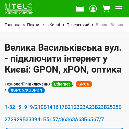
Головна
Покриття в Києві
Печерський
Велика Васильків
Велика Васильківська вул.
- підключити інтернет у
Києві: GPON, xPON, оптика
Технології підключення:
Ethernet
GPON
XGPON/XGSPON
1-3
2
5
9
9/2
10Б
14
16
17Б
21
23
23А
23Б
23В
25
25Б
27
29
29Б
33
39
41Б
51
57/3
63
63А
63Б
65
67/7