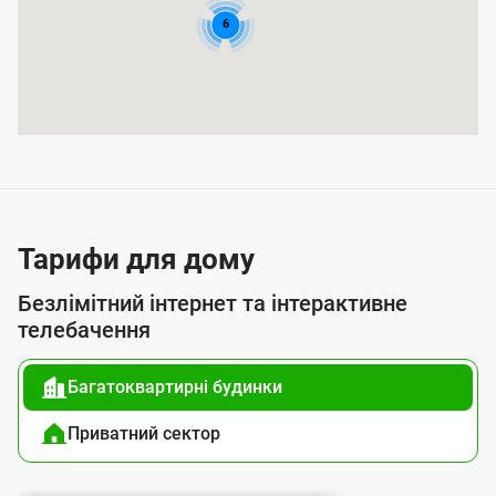
и
6
т
т
я
п
о
с
л
Тарифи для дому
у
Безлімітний інтернет та інтерактивне
г
телебачення
о
Багатоквартирні будинки
ю
п
Приватний сектор
і