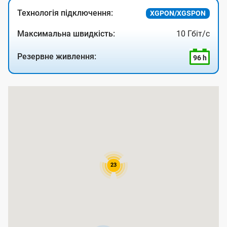
Технологія підключення:
XGPON/XGSPON
Максимальна швидкість:
10 Гбіт/с
Резервне живлення:
96 h
К
а
р
т
а
23
п
о
к
р