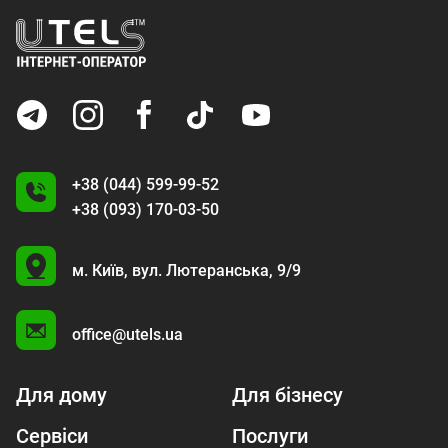
+38 (044) 599-99-52
+38 (093) 170-03-50
U
м. Київ,
вул. Лютеранська, 9/9
A
office@utels.ua
Для дому
Для бізнесу
Сервіси
Послуги