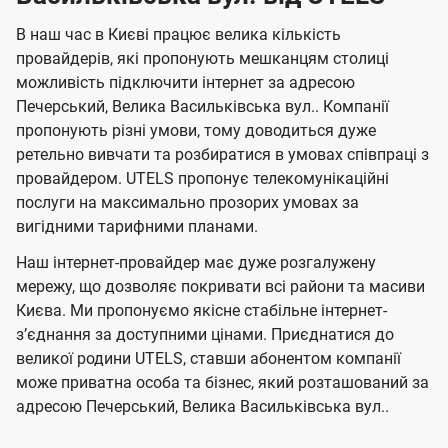
о
о
о
н
л
л
н
м
В наш час в Києві працює велика кількість
т
т
я
е
е
провайдерів, які пропонують мешканцям столиці
п
е
е
н
н
можливість підключити інтернет за адресою
л
л
а
н
н
Печерський, Велика Васильківська вул.. Компанії
я
я
е
е
н
пропонують різні умови, тому доводиться дуже
м
м
б
б
і
ретельно вивчати та розбиратися в умовах співпраці з
а
а
провайдером. UTELS пропонує телекомунікаційні
ї
послуги на максимально прозорих умовах за
ч
ч
U
вигідними тарифними планами.
е
е
t
н
н
Наш інтернет-провайдер має дуже розгалужену
e
мережу, що дозволяє покривати всі райони та масиви
н
н
l
Києва. Ми пропонуємо якісне стабільне інтернет-
я
я
зʼєднання за доступними цінами. Приєднатися до
s
великої родини UTELS, ставши абонентом компанії
може приватна особа та бізнес, який розташований за
адресою Печерський, Велика Васильківська вул..