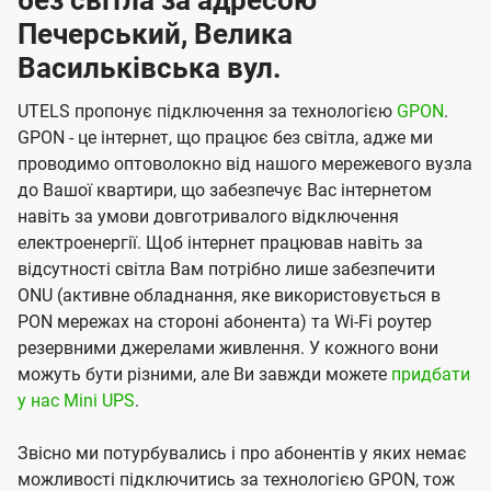
без світла за адресою
Печерський, Велика
Васильківська вул.
UTELS пропонує підключення за технологією
GPON
.
GPON - це інтернет, що працює без світла, адже ми
проводимо оптоволокно від нашого мережевого вузла
до Вашої квартири, що забезпечує Вас інтернетом
навіть за умови довготривалого відключення
електроенергії. Щоб інтернет працював навіть за
відсутності світла Вам потрібно лише забезпечити
ONU (активне обладнання, яке використовується в
PON мережах на стороні абонента) та Wi-Fi роутер
резервними джерелами живлення. У кожного вони
можуть бути різними, але Ви завжди можете
придбати
у нас Mini UPS
.
Звісно ми потурбувались і про абонентів у яких немає
можливості підключитись за технологією GPON, тож